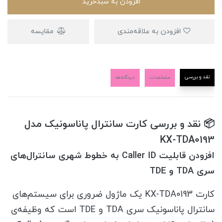
افزودن به سبدخرید
افزودن به علاقه‌مندی
مقایسه
نقد و بررسی
مشخصات
دیدگاه‌ها
📦 نقد و بررسی کارت سانترال پاناسونیک مدل
KX-TDA0193
افزودن قابلیت Caller ID به خطوط شهری سانترال‌های
سری TDA و TDE
کارت KX-TDA0193 یک ماژول ضروری برای سیستم‌های
سانترال پاناسونیک سری TDA و TDE است که وظیفه‌ی