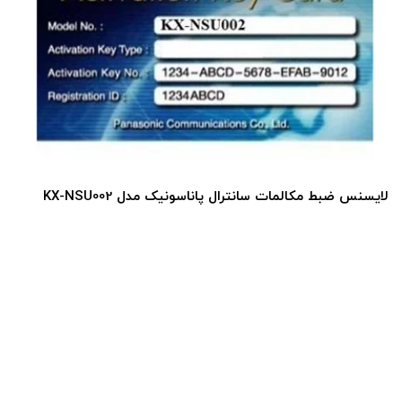
لایسنس داخلی
س ضبط مکالمات سانترال پاناسونیک مدل KX-NSU002