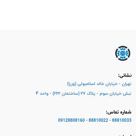
نشانی:
تهران - خیابان خالد اسلامبولی (وزرا)
نبش خیابان سوم - پلاک 27 (ساختمان 222) - واحد 4
شماره تماس:
88810033 - 88810022 - 09128808160