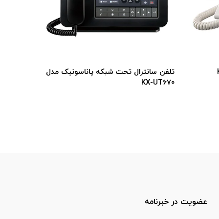
تلفن سانترال تحت شبکه پاناسونیک مدل
تلفن سانترال تحت شبک
KX-NT560
KX-UT670
عضویت در خبرنامه