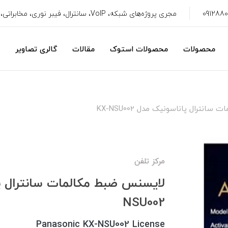
مجری پروژه‌های شبکه، VoIP، سانترال، فیبر نوری، مخابراتی، سیستم امنیتی، CRM
محصولات
محصولات استوک
مقالات
گالری تصاویر
انترال پاناسونیک مدل KX-NSU002
مرکز تلفن
NSU002
Panasonic KX-NSU002 License