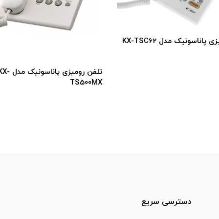
KX-TSC6
تلفن رومیزی پاناسونیک مدل KX-
TS500MX
دسترسی سریع