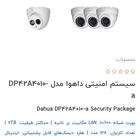
محصولات
سیستم امنیتی داهوا مدل DP42A4010-
a
Dahua DP42A4010-a Security Package
پورت شبکه LAN :10/100 مگابیت بر ثانیه | حداکثر ظرفیت: 6TB |
تعداد کاربران: 128 عدد | هارد دیسک‌های قابل پشتیبانی: اینترنال