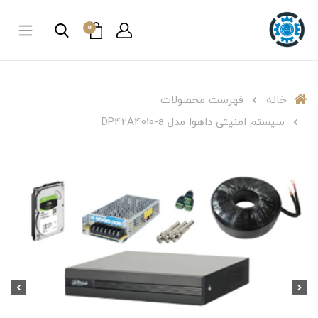
0
خانه
فهرست محصولات
سیستم امنیتی داهوا مدل DP42A4010-a