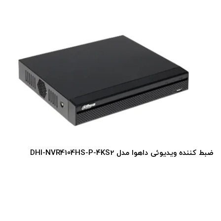
ضبط کننده ویدیوئی داهوا مدل DHI-NVR4116-4KS2