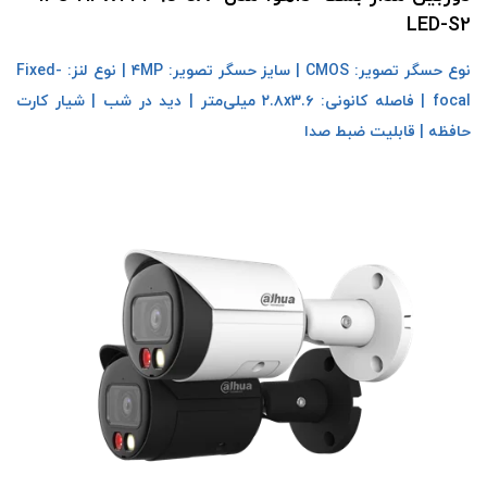
LED-S2
نوع حسگر تصویر: CMOS | سایز حسگر تصویر: ۴MP | نوع لنز: Fixed-
focal | فاصله کانونی: ۲.۸x۳.۶ میلی‌متر | دید در شب | شیار کارت
حافظه | قابلیت ضبط صدا