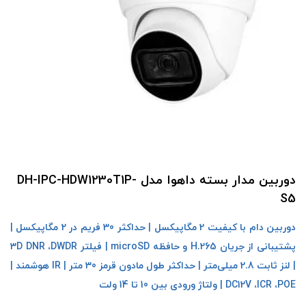
دوربین مدار بسته داهوا مدل DH-IPC-HDW1230T1P-
S5
دوربین دام با کیفیت 2 مگاپیکسل | حداکثر 30 فریم در 2 مگاپیکسل |
پشتيبانی از جريان H.265 و حافظه microSD | فیلتر 3D DNR ،DWDR
| لنز ثابت 2.8 میلی‌متر | حداکثر طول مادون قرمز 30 متر | IR هوشمند |
DC12V ،ICR ،POE | ولتاژ ورودی بین 10 تا 14 ولت