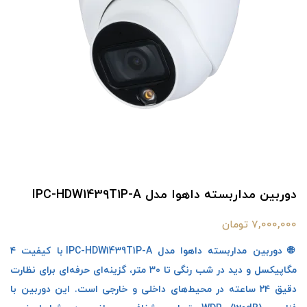
دوربین مداربسته داهوا مدل IPC-HDW1439T1P-A
7,000,000 تومان
🌐 دوربین مداربسته داهوا مدل IPC-HDW1439T1P-A با کیفیت ۴
مگاپیکسل و دید در شب رنگی تا ۳۰ متر، گزینه‌ای حرفه‌ای برای نظارت
دقیق ۲۴ ساعته در محیط‌های داخلی و خارجی است. این دوربین با