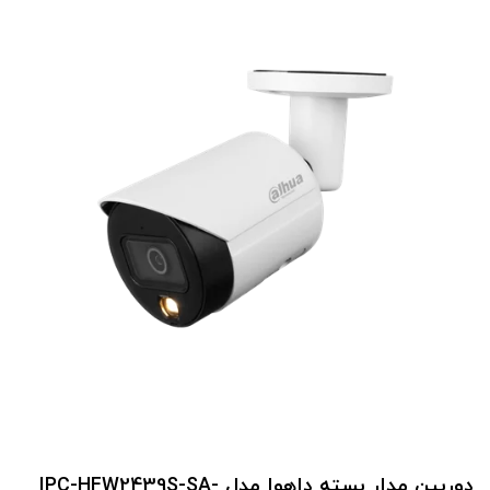
دوربین مدار بسته داهوا مدل IPC-HFW2439S-SA-