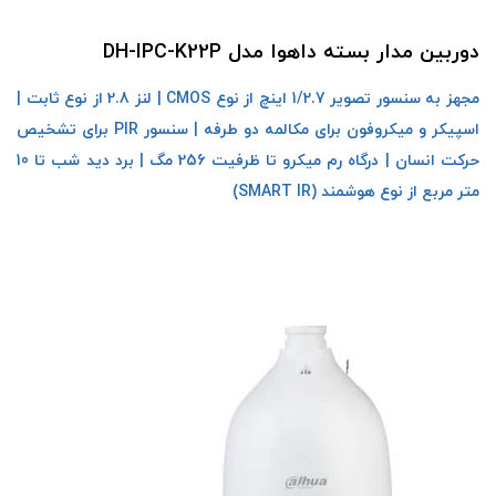
دوربین مدار بسته داهوا مدل DH-IPC-K22P
مجهز به سنسور تصویر 1/2.7 اینچ از نوع CMOS | لنز 2.8 از نوع ثابت |
اسپیکر و میکروفون برای مکالمه دو طرفه | سنسور PIR برای تشخیص
حرکت انسان | درگاه رم میکرو تا ظرفیت 256 مگ | برد دید شب تا 10
متر مربع از نوع هوشمند (SMART IR)