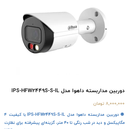
دوربین مداربسته داهوا مدل IPS-HFW2449S-S-IL
8,000,000 تومان
🌐 دوربین مداربسته داهوا مدل IPS-HFW2449S-S-IL با کیفیت ۴
مگاپیکسل و دید در شب رنگی تا ۴۰ متر، گزینه‌ای پیشرفته برای نظارت