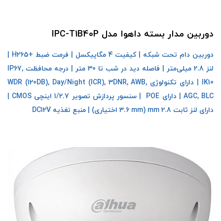
دوربین مدار بسته داهوا مدل IPC-T1B40P
دوربین دام تحت شبکه | کیفیت 4 مگاپیکسل | فرمت ضبط +H265 |
لنز 2.8 میلی‌متر | فاصله دید در شب تا 30 متر | درجه محافظت IP67,
IK10 | دارای تکنولوژی WDR (120DB), Day/Night (ICR), 3DNR, AWB,
AGC, BLC | دارای POE | سنسور پردازش تصویر 1/2.7 اینچی CMOS |
دارای لنز ثابت 2.8 mm (3.6 mm اختیاری) | منبع تغذیه DC12V