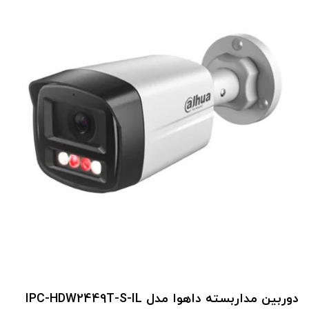
دوربین مداربسته داهوا مدل IPC-HDW2449T-S-IL