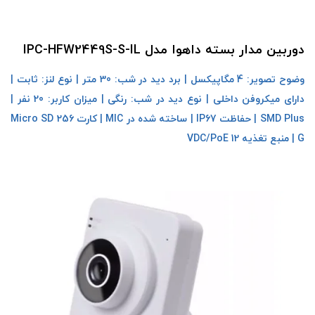
دوربین مدار بسته داهوا مدل IPC-HFW2449S-S-IL
وضوح تصویر: 4 مگاپیکسل | برد دید در شب: 30 متر | نوع لنز: ثابت |
دارای میکروفن داخلی | نوع دید در شب: رنگی | میزان کاربر: 20 نفر |
SMD Plus | حفاظت IP67 | ساخته شده در MIC | کارت Micro SD 256
G | منبع تغذیه 12 VDC/PoE