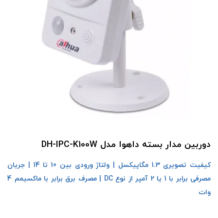
دوربین مدار بسته داهوا مدل DH-IPC-K100W
کیفیت تصویری 1.3 مگاپیکسل | ولتاژ ورودی بین 10 تا 14 | جریان
مصرفی برابر با 1 یا 2 آمپر از نوع DC | مصرف برق برابر با ماکسیمم 4
وات