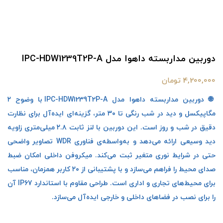
دوربین مداربسته داهوا مدل IPC-HDW1239T2P-A
4,200,000 تومان
🌐 دوربین مداربسته داهوا مدل IPC-HDW1239T2P-A با وضوح ۲
مگاپیکسل و دید در شب رنگی تا ۳۰ متر، گزینه‌ای ایده‌آل برای نظارت
دقیق در شب و روز است. این دوربین با لنز ثابت ۲.۸ میلی‌متری زاویه
دید وسیعی ارائه می‌دهد و به‌واسطه‌ی فناوری WDR تصاویر واضحی
حتی در شرایط نوری متغیر ثبت می‌کند. میکروفن داخلی امکان ضبط
صدای محیط را فراهم می‌سازد و با پشتیبانی از ۲۰ کاربر همزمان، مناسب
برای محیط‌های تجاری و اداری است. طراحی مقاوم با استاندارد IP67 آن
را برای نصب در فضاهای داخلی و خارجی ایده‌آل می‌سازد.