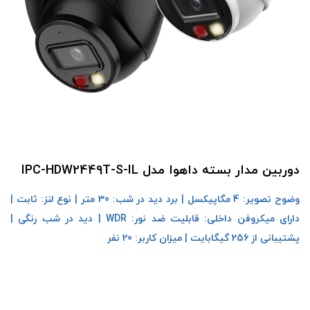
دوربین مدار بسته داهوا مدل IPC-HDW2449T-S-IL
وضوح تصویر: 4 مگاپیکسل | برد دید در شب: 30 متر | نوع لنز: ثابت |
دارای میکروفن داخلی: قابلیت ضد نور: WDR | دید در شب رنگی |
پشتیبانی از 256 گیگابایت | میزان کاربر: 20 نفر