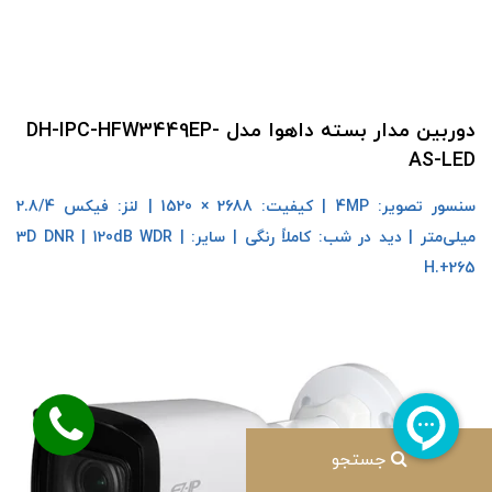
دوربین مدار بسته داهوا مدل DH-IPC-HFW3449EP-
AS-LED
سنسور تصویر: 4MP | کیفیت: 2688 × 1520 | لنز: فیکس 2.8/4
میلی‌متر | دید در شب: کاملاً رنگی | سایر: 3D DNR | 120dB WDR |
H.+265
جستجو