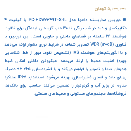
5,000,000 تومان
🌐 دوربین مداربسته داهوا مدل IPC-HDW2449T-S-IL با کیفیت ۴
مگاپیکسل و دید در شب رنگی تا ۳۰ متر، گزینه‌ای ایده‌آل برای نظارت
هوشمند ۲۴ ساعته در فضاهای داخلی و خارجی است. این دوربین با
فناوری WDR (120dB) تصاویر شفاف در شرایط نوری دشوار ارائه می‌دهد
و با الگوریتم‌های هوشمند IVS (تشخیص نفوذ، عبور از خط، شناسایی
چهره) امنیت محیط را ارتقا می‌دهد. میکروفن داخلی امکان ضبط
همزمان صدا و تصویر را فراهم می‌کند و با فشرده‌سازی H.265+ مصرف
پهنای باند و فضای ذخیره‌سازی بهینه می‌شود. استاندارد IP67 عملکرد
مقاوم در برابر آب و گردوغبار را تضمین می‌کند. مناسب برای بانک‌ها،
فروشگاه‌ها، مجتمع‌های مسکونی و محیط‌های صنعتی.