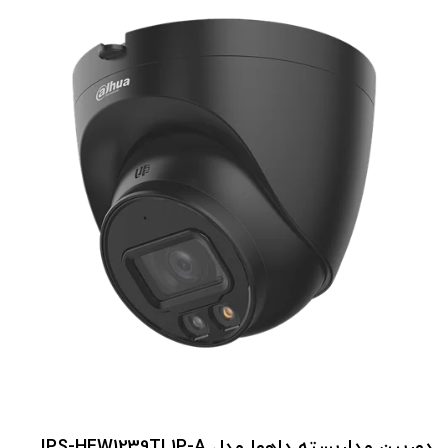
دوربین مداربسته داهوا مدل IPS-HFW1239TL1P-A