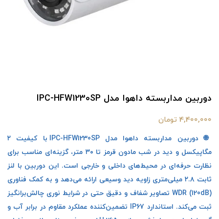
دوربین مداربسته داهوا مدل IPC-HFW1230SP
4,400,000 تومان
🌐 دوربین مداربسته داهوا مدل IPC-HFW1230SP با کیفیت ۲
مگاپیکسل و دید در شب مادون قرمز تا ۳۰ متر، گزینه‌ای مناسب برای
نظارت حرفه‌ای در محیط‌های داخلی و خارجی است. این دوربین با لنز
ثابت ۲.۸ میلی‌متری زاویه دید وسیعی ارائه می‌دهد و به کمک فناوری
WDR (120dB) تصاویر شفاف و دقیق حتی در شرایط نوری چالش‌برانگیز
ثبت می‌کند. استاندارد IP67 تضمین‌کننده عملکرد مقاوم در برابر آب و