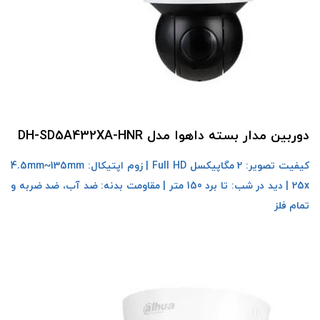
دوربین مدار بسته داهوا مدل DH-SD5A432XA-HNR
کیفیت تصویر: 2 مگاپیکسل Full HD | زوم اپتیکال: 4.5mm~135mm
25x | دید در شب: تا برد 150 متر | مقاومت بدنه: ضد آب، ضد ضربه و
تمام فلز