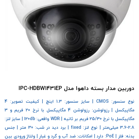
دوربین مدار بسته داهوا مدل IPC-HDBW1431EP
نوع سنسور: CMOS | سایز سنسور: 1.3 اینچ | کیفیت تصویر: 4
مگاپیکسل | رزولوشن: رزولوشن 4 مگاپیکسل با نرخ 20 فریم و 3
مگاپیکسل با نرخ 25/30 فریم بر ثانیه | WDR واقعی: 120db | سایز لنز:
2.8-3.6 میلی‌متر | نوع لنز: fixed | برد دید در شب: 30 متر | جنس
بدنه: فلز | PoE: دارد | امکانات: ضد آب و گرد و غبار
| ولتاژ ورودی بین