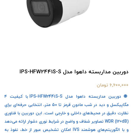
دوربین مداربسته داهوا مدل IPS-HFW2441S-S
6,600,000 تومان
🌐 دوربین مداربسته داهوا مدل IPS-HFW2441S-S با کیفیت ۴
مگاپیکسل و دید در شب مادون قرمز تا ۵۰ متر، انتخابی حرفه‌ای برای
نظارت دقیق در محیط‌های داخلی و خارجی است. این دوربین با فناوری
WDR (120dB) تصاویر شفاف و واضح در شرایط نوری دشوار ارائه می‌دهد
و با الگوریتم‌های هوشمند IVS امکان تشخیص عبور از خط، نفوذ به