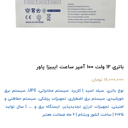
باتری 12 ولت 100 آمپر ساعت ایبیزا پاور
16,000,000 تومان
نوع باتری: سیلد اسید | کاربرد: سیستم مخابراتی، UPS، سیستم برق
خورشیدی، سیستم برق اضطراری، تجهیزات پزشکی، سیستم حفاظتی و
امنیتی، تجهیزات انرژی تجدیدپذیر، ایستگاه برق و … | سال تولید:
2025 | ساخت کشور ویتنام | 6 ماه ضمانت معتبر