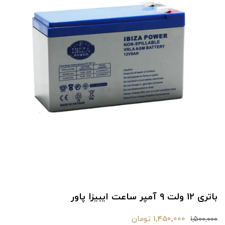
باتری 12 ولت 9 آمپر ساعت ایبیزا پاور
1,450,000 تومان
1,500,000