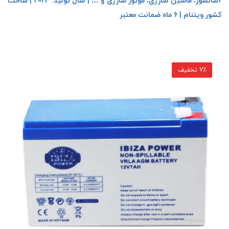
آسانسور، ماشین شارژی، موتور شارژی و … | سال تولید: 2024 | ساخت
کشور ویتنام | 6 ماه ضمانت معتبر
7٪ تخفیف