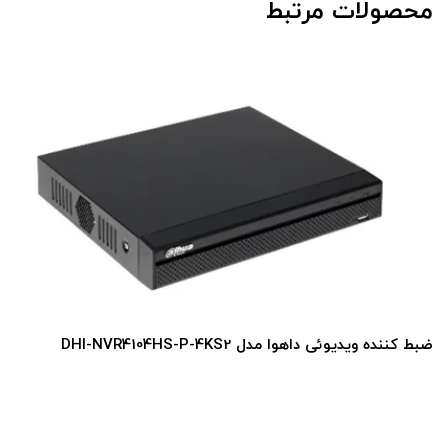
محصولات مرتبط
ضبط کننده ویدیوئی داهوا مدل DHI-NVR4104HS-P-4KS2