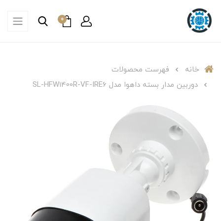
0
خانه
فهرست محصولات
دوربین مدار بسته داهوا مدل SL-HFW1400R-VF-IRE6