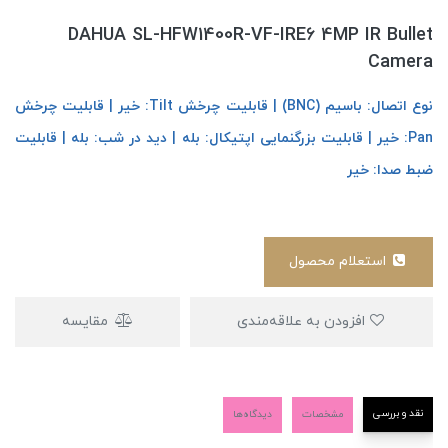
DAHUA SL-HFW1400R-VF-IRE6 4MP IR Bullet
Camera
نوع اتصال: باسیم (BNC) | قابلیت چرخش Tilt: خیر | قابلیت چرخش
Pan: خیر | قابلیت بزرگنمایی اپتیکال: بله | دید در شب: بله | قابلیت
ضبط صدا: خیر
استعلام محصول
افزودن به علاقه‌مندی
مقایسه
نقد و بررسی
مشخصات
دیدگاه‌ها