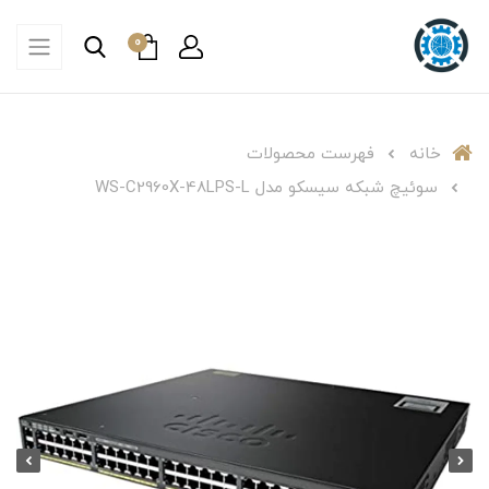
0
خانه
فهرست محصولات
سوئیچ شبکه سیسکو مدل WS-C2960X-48LPS-L