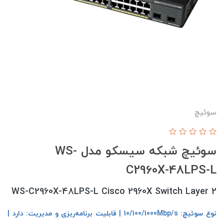
سوئیچ
سوئیچ شبکه سیسکو مدل WS-
C2960X-48LPS-L
WS-C2960X-48LPS-L Cisco 2960X Switch Layer 2
نوع سوئیچ: 10/100/1000Mbp/s | قابلیت برنامه‌ریزی و مدیریت: دارد |