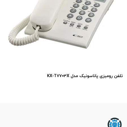
تلفن رومیزی پاناسونیک مدل KX-T7703X