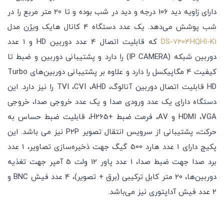
دارای زاویه دید 106 درجه و دید در شب بوده و تا 20 متر مربع را در
شب پوشش می‌دهد. یک عدد دستگاه 4 کانال هایک ویژن مدل
DS-7204HQHI-K1
که قابلیت اتصال 4 عدد دوربین HD و 1 عدد
دوربین شبکه (IP CAMERA) را دارد و پشتیبانی دوربین و ضبط تا
کیفیت 4 مگاپیکسل را دارد و علاوه بر پشتیبانی دوربین‌های Turbo
HD قابلیت اتصال دوربین آنالوگ، TVI ،CVI ،AHD را نیز دارد. این
دستگاه دارای یک عدد ورودی صدا و یک عدد خروجی صدا، خروجی
HDMI ،VGA و AV، فرمت ضبط +H265، قابلیت ضبط حساس به
حرکت، پشتیبانی از سرویس انتقال تصویر P2P نیز می باشد. این
پکیج دارای 1 عدد هارد 500 گیگ جهت ذخیره‌سازی تصاویر، 1 عدد
برد صدا جهت ضبط صدا، 1 عدد پاور 12 ولت 5 آمپر جهت تغذیه
دوربین‌ها، 20 متر کابل ترکیبی (برق + تصویر)، 4 عدد فیش BNC و
2 عدد فیش آداپتوری نیز می‌باشد.