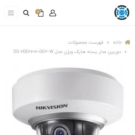
0
خانه
فهرست محصولات
دوربین مدار بسته هایک ویژن مدل DS-2DE2202-DE3-W