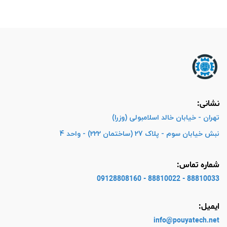
نشانی:
تهران - خیابان خالد اسلامبولی (وزرا)
نبش خیابان سوم - پلاک 27 (ساختمان 222) - واحد 4
شماره تماس:
88810033 - 88810022 - 09128808160
ایمیل:
info@pouyatech
.net