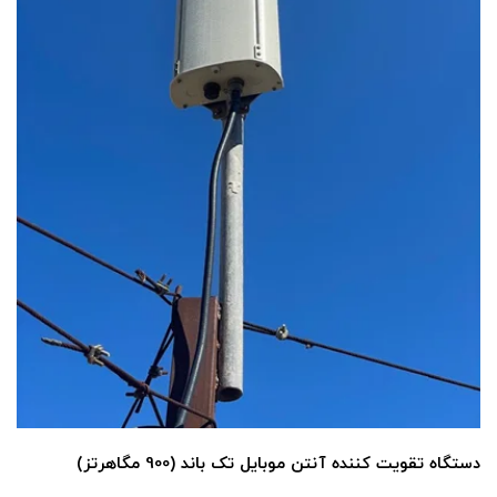
دستگاه تقویت کننده آنتن موبایل تک باند (900 مگاهرتز)