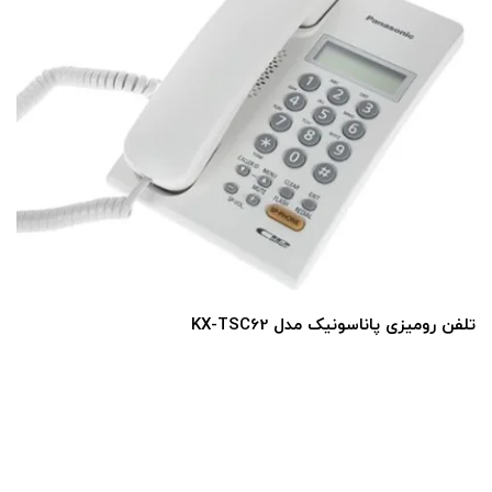
تلفن رومیزی پاناسونیک مدل KX-TSC62