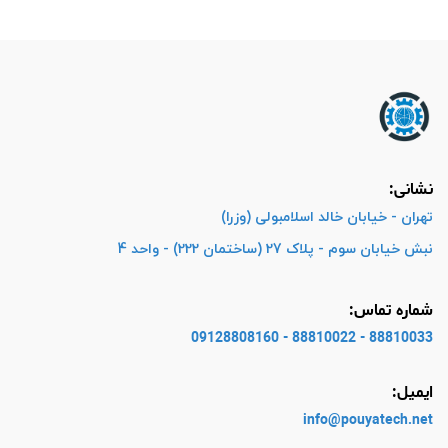
نشانی:
تهران - خیابان خالد اسلامبولی (وزرا)
نبش خیابان سوم - پلاک 27 (ساختمان 222) - واحد 4
شماره تماس:
88810033 - 88810022 - 09128808160
ایمیل:
info@pouyatech
.net