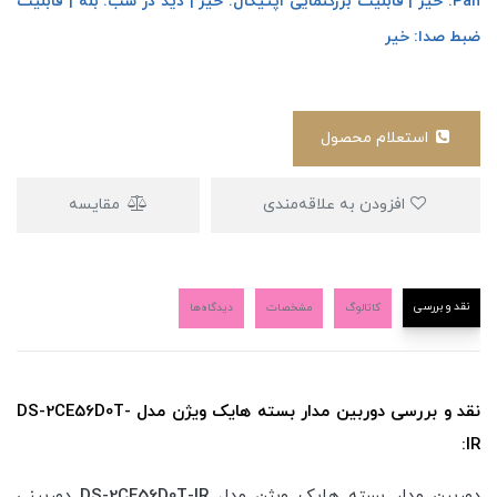
Pan: خیر | قابلیت بزرگنمایی اپتیکال: خیر | دید در شب: بله | قابلیت
ضبط صدا: خیر
استعلام محصول
افزودن به علاقه‌مندی
مقایسه
نقد و بررسی
کاتالوگ
مشخصات
دیدگاه‌ها
نقد و بررسی دوربین مدار بسته هایک ویژن مدل DS-2CE56D0T-
IR:
دوربین مدار بسته هایک ویژن مدل
DS-2CE56D0T-IR
دوربینی