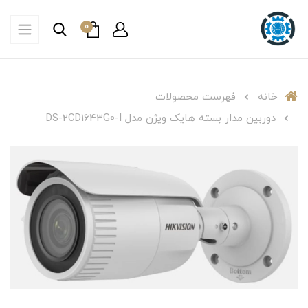
0
خانه
فهرست محصولات
دوربین مدار بسته هایک ویژن مدل DS-2CD1643G0-I