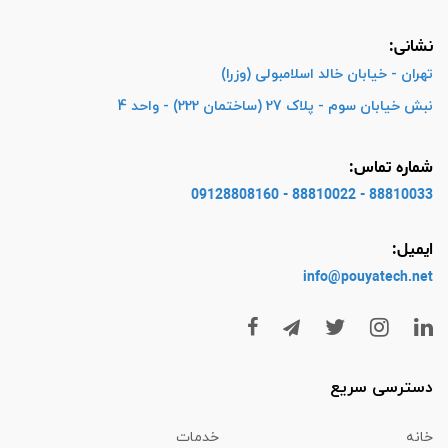
نشانی:
تهران - خیابان خالد اسلامبولی (وزرا)
نبش خیابان سوم - پلاک 27 (ساختمان 222) - واحد 4
شماره تماس:
88810033 - 88810022 - 09128808160
ایمیل:
info@pouyatech
.net
دسترسی سریع
خانه
خدمات