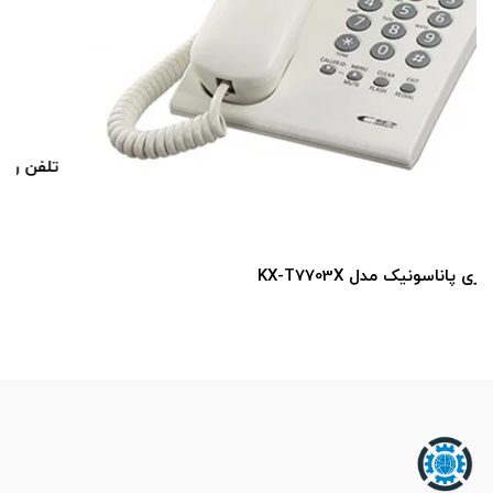
تلفن رومیزی پاناسونیک مدل KX-TSC62