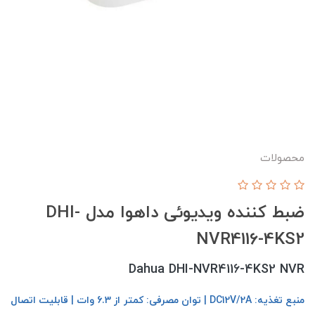
محصولات
ضبط کننده ویدیوئی داهوا مدل DHI-
NVR4116-4KS2
Dahua DHI-NVR4116-4KS2 NVR
منبع تغذیه: DC12V/2A | توان مصرفی: کمتر از 6.3 وات | قابلیت اتصال