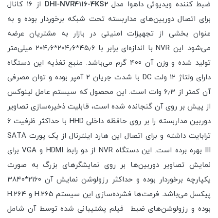
ضبط کننده ویدیوئی داهوا مدل
DHI-NVR4116-4KS2
از ۱۶ کانال
برای اتصال دوربین‌های مداربسته تحت شبکه برخوردار بوده و به
عنوان بخشی از تجهیزات امنیتی در بازار به مشتریان عرضه
می‌شود. این NVR با اندازه‌ای برابر با ۴۵٫۶*۲۰۴٫۶*۲۰۴٫۶ میلی‌متر
تولید شده و وزن آن ۴۰۰ گرم می‌باشد. منبع تغذیه این دستگاه
دارای ولتاژ ۱۲ ولت DC با شدت جریان ۲ آمپر بوده و توان مصرفی
آن کمتر از ۶٫۳ وات است. این محصول که سیستم عامل لینوکس
از پیش بر روی آن گنجانده شده است، قابلیت ذخیره‌سازی تصاویر
دوربین مداربسته را بر روی حافظه داخلی HHD با حداکثر ظرفیت ۶
ترابایت داشته و برای اتصال این هارد اینترنال از یک پورت SATA
III بهره برده است. این دستگاه NVR از دو رابط HDMI و VGA برای
نمایش تصاویر دوربین‌ها بر روی نمایشگرهای بزرگ به صورت
یکپارچه برخوردار بوده و حداکثر رزولوشن نمایش آن ۲۱۶۰*۳۸۴۰
پیکسل می‌باشد. فرمت‌ها فشرده‌سازی این سیستم H.265 و H.264
بوده و رزولوشن‌های ضبط فیلم پشتیبانی شده توسط آن شامل