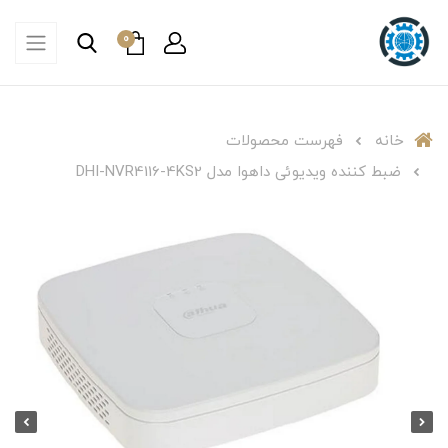
0
خانه
فهرست محصولات
ضبط کننده ویدیوئی داهوا مدل DHI-NVR4116-4KS2