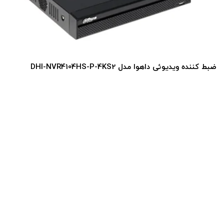
یوئی داهوا مدل DHI-NVR4104HS-P-4KS2
ضبط کننده وی