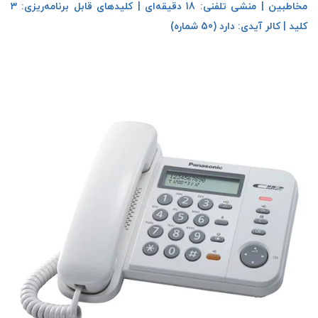
مخاطبین | منشی تلفنی: 18 دقیقه‌ای | کلیدهای قابل برنامه‌ریزی: 3
کلید | کالر آیدی: دارد (50 شماره)