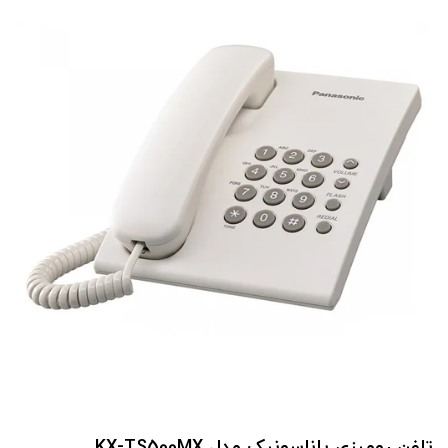
تلفن رومیزی پاناسونیک مدل KX-TS500MX