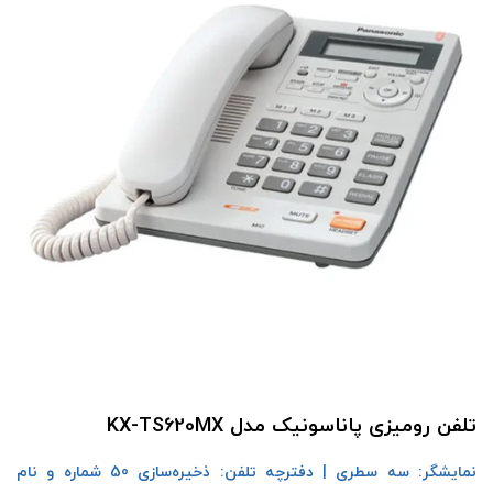
تلفن رومیزی پاناسونیک مدل KX-TS620MX
نمایشگر: سه سطری | دفترچه تلفن: ذخیره‌سازی 50 شماره و نام