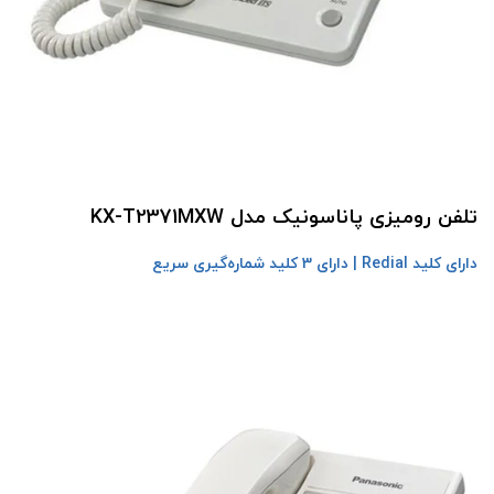
تلفن رومیزی پاناسونیک مدل KX-T2371MXW
دارای کلید Redial | دارای 3 کلید شماره‌گیری سریع