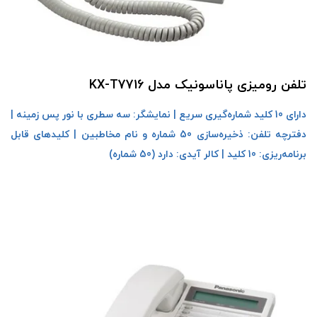
تلفن رومیزی پاناسونیک مدل KX-T7716
دارای 10 کلید شماره‌گیری سریع | نمایشگر: سه سطری با نور پس زمینه |
دفترچه تلفن: ذخیره‌سازی 50 شماره و نام مخاطبین | کلیدهای قابل
برنامه‌ریزی: 10 کلید | کالر آیدی: دارد (50 شماره)