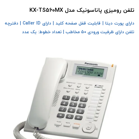
تلفن رومیزی پاناسونیک مدل KX-TS560MX
دارای پورت دیتا | قابلیت قفل صفحه کلید | دارای Caller ID | دفترچه
تلفن دارای ظرفیت ورودی ۵۰ مخاطب | تعداد خطوط: یک عدد