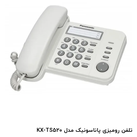
تلفن رومیزی پاناسونیک مدل KX-TS520