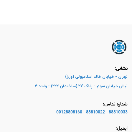
نشانی:
تهران - خیابان خالد اسلامبولی (وزرا)
نبش خیابان سوم - پلاک 27 (ساختمان 222) - واحد 4
شماره تماس:
88810033 - 88810022 - 09128808160
ایمیل: