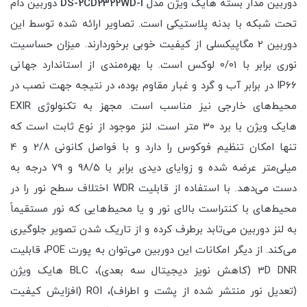
دوربین مدار بسته هایک ویژن مدل
DS-2CD2322WD-I
دوربین دام
تحت شبکه با بدنه پلاستیکی است. تصاویر ارائه شده توسط این
دوربین 2 مگاپیکسلی از کیفیت خوبی برخوردارند. میزان حساسیت
نوری برابر با 0/01 لوکس است. با بهره‌مندی از استاندارد جهانی
IP66 در برابر آب و گرد و غبار مقاوم بوده، در نتیجه جهت نصب در
محیط‌های خارجی نیز مناسب است. مجهز به تکنولوژی EXIR
هایک ویژن با برد 30 متر است. لنز موجود از نوع ثابت است که
تنها امکان تنظیم فوکوس را دارد و با فواصل کانونی 2/8 و 4
میلی‌متر عرضه شده و زوایای دیدی برابر با 98/5 و 79 درجه به
دست می‌دهد. با استفاده از قابلیت WDR اختلاف سطح نور را در
محیط‌های با کنتراست بالای نور و یا محیط‌هایی که نور مستقیماً
به لنز دوربین می‌تابد برطرف کرده و از تاریک شدن تصویر جلوگیری
می‌کند. از دیگر امکانات این دوربین می‌توان به پورت POE، قابلیت
3D DNR (کاهش نویز دیجیتال سه بعدی)، BLC هایک ویژن
(تعدیل نور منتشر شده از پشت و اطراف)، ROI (افزایش کیفیت