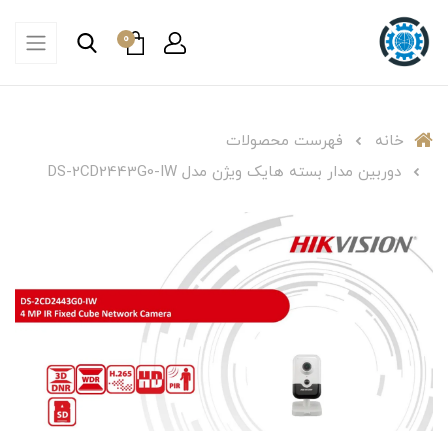
0
خانه
فهرست محصولات
دوربین مدار بسته هایک ویژن مدل DS-2CD2443G0-IW