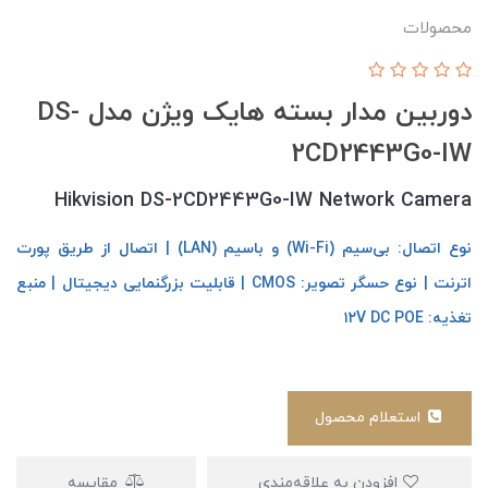
محصولات
دوربین مدار بسته هایک ویژن مدل DS-
2CD2443G0-IW
Hikvision DS-2CD2443G0-IW Network Camera
نوع اتصال: بی‌سیم (Wi-Fi) و باسیم (LAN) | اتصال از طریق پورت
اترنت | نوع حسگر تصویر: CMOS | قابلیت بزرگنمایی دیجیتال | منبع
تغذیه: ۱۲V DC POE
استعلام محصول
افزودن به علاقه‌مندی
مقایسه