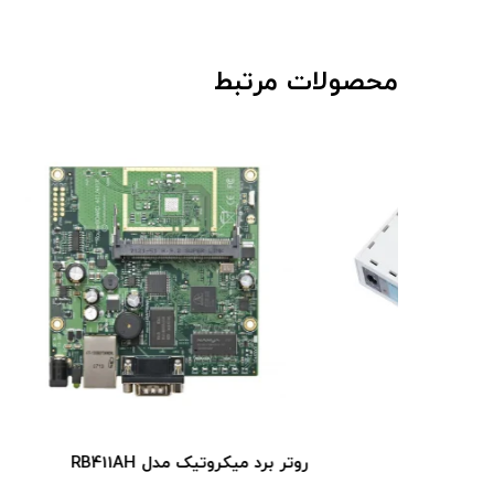
محصولات مرتبط
روتر میکروتیک
روتر برد میکروتیک مدل RB411AH