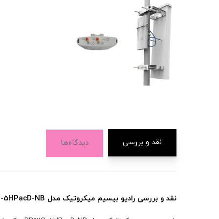
نقد و بررسی
دیدگاه‌ها
نقد و بررسی رادیو بیسیم میکروتیک مدل RB911G-5HPacD-NB: