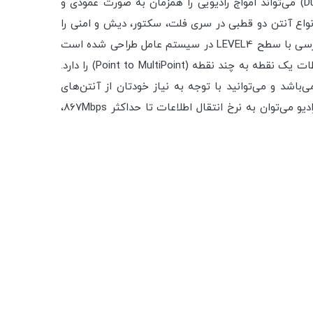
رادیو بیسیم میکروتیک مدل RB911G-5HPacD-NB، یک رادیو با فرکانس کاری ۵ گیگاهرتز که به دلیل دو قطبی بودن (Dual Chain) می‌تواند امواج رادیویی را همزمان به صورت عمودی و
عوض مجهز به کانکتور RP-SMA است که به شما امکان اتصال انواع آنتن دو قطبی در سری فلت، سکتور، دیش و امنی را
می‌دهد. یک رادیو قدرتمند است که با پشتیبانی از استاندارد ۸۰۲.۱۱ac و سازگاری کامل با استانداردهای پیشین ۸۰۲.۱۱a/n و دسترسی با سطح LEVEL4 در سیستم عامل طراحی شده است
و امکان استفاده در ارتباطات نقطه به نقطه (Point to Point) به عنوان گیرنده (CPE) و همچنین به عنوان نقطه مرکزی در ارتباطات یک نقطه به چند نقطه (Point to MultiPoint) را دارد.
حصول در مکان‌هایی که نیاز به ارتباط چند لینک با هم هست، بسیار کاربردی می‌باشد. رادیو دارای ۲ کانکتور RP-SMA می‌باشد و می‌توانید با توجه به نیاز خودتان از آنتن‌های
عمودی و افقی استفاده کنید. می‌توان به دو مدل آنتن mANT30 و mANT30 PA میکروتیک اشاره کرد. از دیگر ویژگی‌های این رادیو می‌توان به نرخ انتقال اطلاعات تا حداکثر ۸۶۷Mbps،