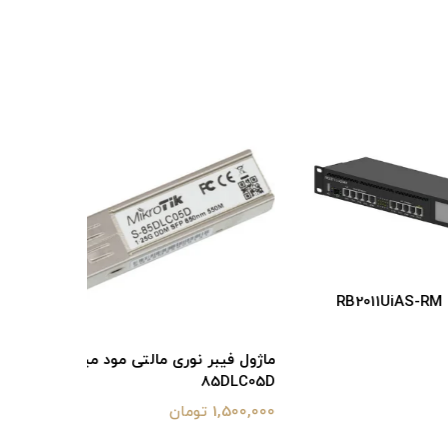
ماژول فیبر نوری مالتی مود میکروتیک S-
85DLC05D
میکروتیک 5G MM
1,500,000 تومان