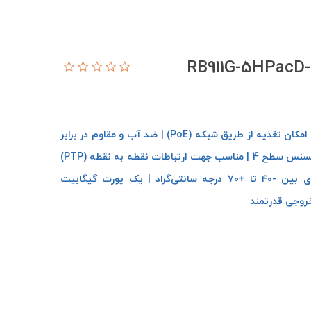
امکان اتصال آنتن افقی و عمودی | کانکتور RP-SMA | امکان تغذیه از طریق شبکه (PoE) | ضد آب و مقاوم در برابر
شرایط جوی نامناسب | دارای کارت wireless داخلی | لایسنس سطح 4 | مناسب جهت ارتباطات نقطه به نقطه (PTP)
یا یک نقطه به چند نقطه (PTMP) | عملکرد در دمای بین -۴۰ تا +۷۰ درجه سانتی‌گراد | یک پورت گیگابیت