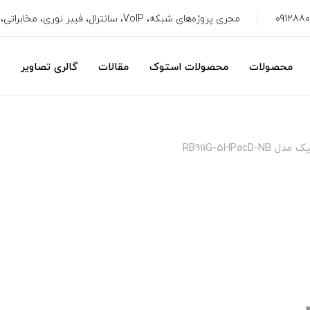
مجری پروژه‌های شبکه، VoIP، سانترال، فیبر نوری، مخابراتی، سیستم امنیتی، CRM
محصولات
محصولات استوک
مقالات
گالری تصاویر
RB911G-5HPac