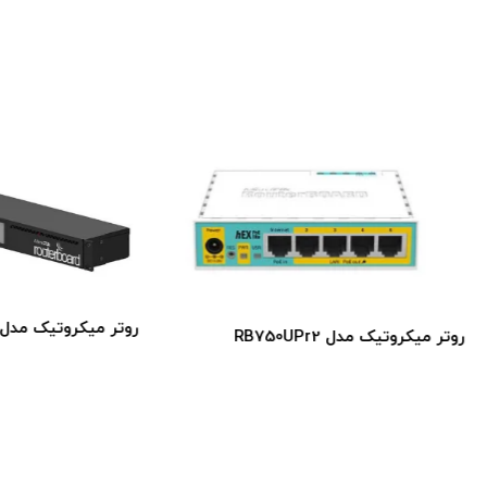
روتر میکروتیک مدل RB2011UiAS-RM
 مدل RB750UPr2