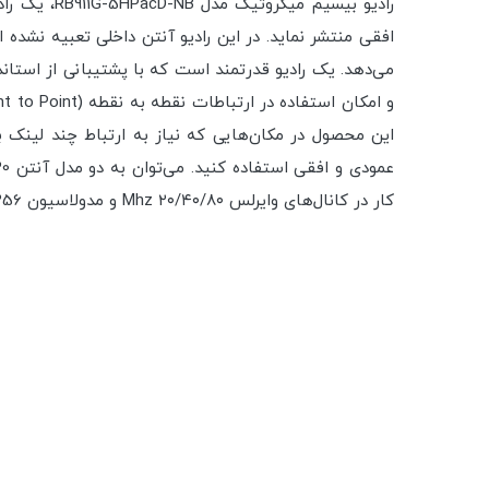
کار در کانال‌های وایرلس ۲۰/۴۰/۸۰ Mhz و مدولاسیون QAM-256 اشاره کرد.