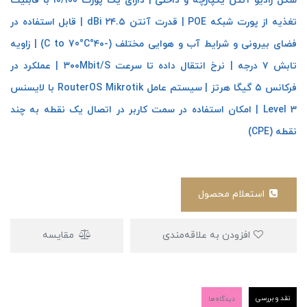
شکل رادیو آنتن یکپارچه و داخلی | دارای یک پورت ۱۰/۱۰۰ با قابلیت
تغذیه از پورت شبکه POE | قدرت آنتن ۲۴.۵ dBi | قابل استفاده در
فضای بیرونی و شرایط آب و هوایی مختلف (-۴۰°C to 70°C) | زاویه
تابش ۷ درجه | نرخ انتقال داده تا سرعت ۳۰۰Mbit/S | عملکرد در
فرکانس ۵ گیگا هرتز | سیستم عامل RouterOS Mikrotik با لایسنس
Level 3 | امکان استفاده در سمت کاربر در اتصال یک نقطه به چند
نقطه (CPE)
استعلام محصول
افزودن به علاقه‌مندی
مقایسه
نقد و بررسی
دیدگاه‌ها