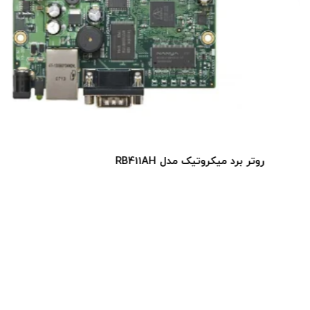
روتر برد میکروتیک مدل RB411AH