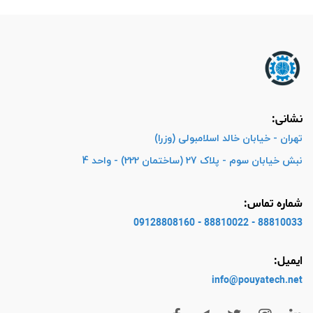
نشانی:
تهران - خیابان خالد اسلامبولی (وزرا)
نبش خیابان سوم - پلاک 27 (ساختمان 222) - واحد 4
شماره تماس:
88810033 - 88810022 - 09128808160
ایمیل:
info@pouyatech
.net