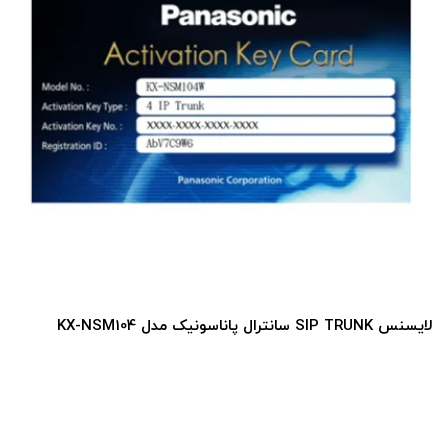
لایسنس SIP TRUNK سانترال پاناسونیک مدل KX-NSM104