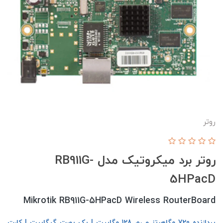
روتر
روتر برد میکروتیک مدل RB911G-
5HPacD
Mikrotik RB911G-5HPacD Wireless RouterBoard
پردازنده 720 مگاهرتز و رم 128 مگابیت | یک پورت گیگابیت | کارت