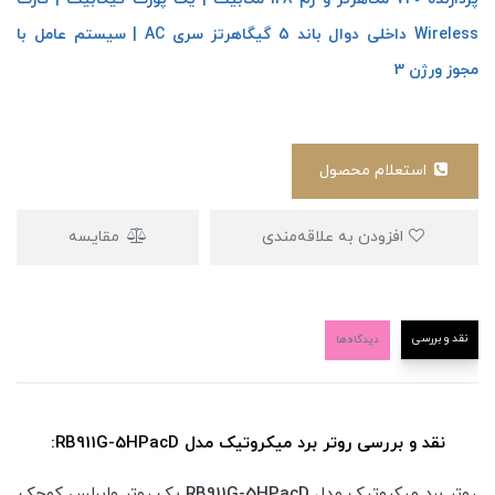
Wireless داخلی دوال باند 5 گیگاهرتز سری AC | سیستم عامل با
مجوز ورژن 3
استعلام محصول
افزودن به علاقه‌مندی
مقایسه
نقد و بررسی
دیدگاه‌ها
نقد و بررسی روتر برد میکروتیک مدل RB911G-5HPacD:
روتر برد میکروتیک مدل
RB911G-5HPacD
یک روتر وایرلس کوچک