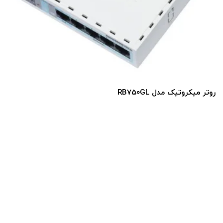
روتر میکروتیک مدل RB750GL