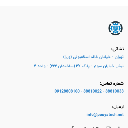
نشانی:
تهران - خیابان خالد اسلامبولی (وزرا)
نبش خیابان سوم - پلاک 27 (ساختمان 222) - واحد 4
شماره تماس:
88810033 - 88810022 - 09128808160
ایمیل:
info@pouyatech
.net