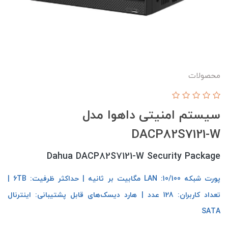
محصولات
سیستم امنیتی داهوا مدل
DACP82S7121-W
Dahua DACP82S7121-W Security Package
پورت شبکه LAN :10/100 مگابیت بر ثانیه | حداکثر ظرفیت: 6TB |
تعداد کاربران: 128 عدد | هارد دیسک‌های قابل پشتیبانی: اینترنال
SATA