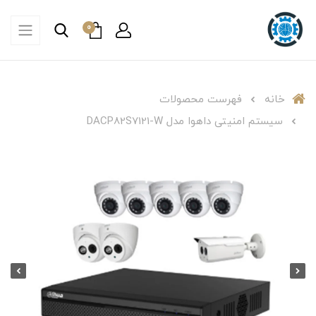
0
خانه
فهرست محصولات
سیستم امنیتی داهوا مدل DACP82S7121-W