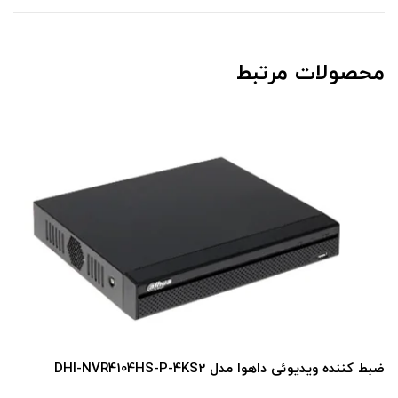
محصولات مرتبط
ضبط کننده ویدیوئی داهوا مدل DHI-NVR4104HS-P-4KS2