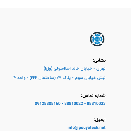
نشانی:
تهران - خیابان خالد اسلامبولی (وزرا)
نبش خیابان سوم - پلاک 27 (ساختمان 222) - واحد 4
شماره تماس:
88810033 - 88810022 - 09128808160
ایمیل:
info@pouyatech
.net