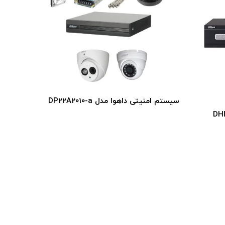
سیستم امنیتی داهوا مدل DP22A2010-a
سیستم امنیتی
ه ویدیوئی داهوا مدل DHI-