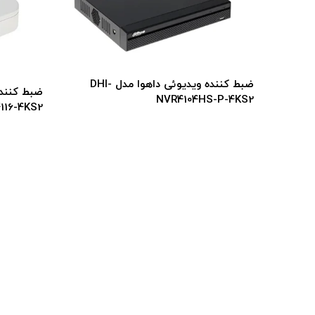
ضبط کننده ویدیوئی داهوا مدل DHI-
نده ویدیوئی داهوا مدل NVR1B04-
NVR4104HS-P-4KS2
116-4KS2