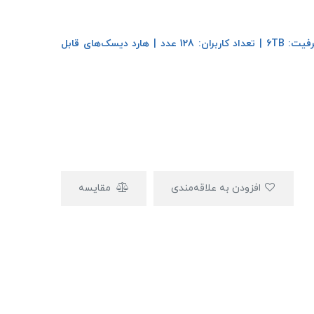
پورت شبکه LAN :10/100 مگابیت بر ثانیه | حداکثر ظرفیت: 6TB | تعداد کاربران: 128 عدد | هارد دیسک‌های قابل
افزودن به علاقه‌مندی
مقایسه