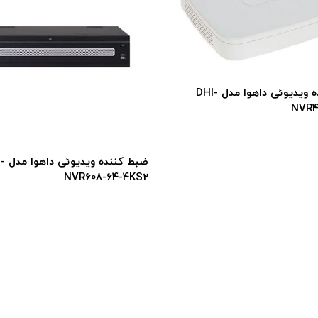
ضبط کننده ویدیوئی داهوا مدل DHI-
NVR4
ضبط کنند
NVR608-64-4KS2