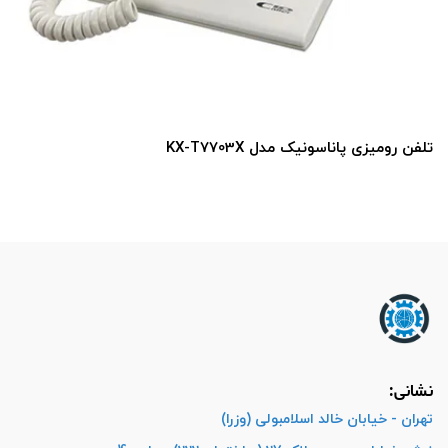
تلفن رومیزی پاناسونیک مدل KX-T7703X
نشانی:
تهران - خیابان خالد اسلامبولی (وزرا)