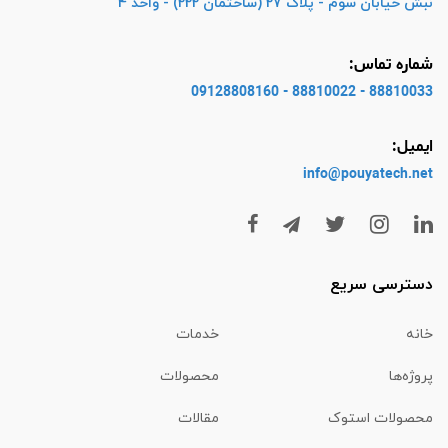
نبش خیابان سوم - پلاک 27 (ساختمان 222) - واحد 4
شماره تماس:
88810033 - 88810022 - 09128808160
ایمیل:
info@pouyatech
.net
دسترسی سریع
خانه
خدمات
پروژه‌ها
محصولات
محصولات استوک
مقالات