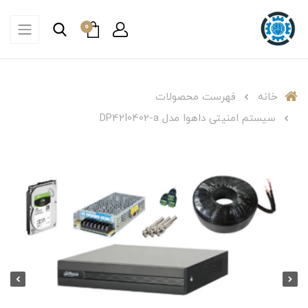
0
خانه
فهرست محصولات
سیستم امنیتی داهوا مدل DP42I0402-a