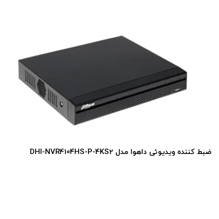
ضبط کننده ویدیوئی داهوا مدل DHI-NVR4104HS-P-4KS2