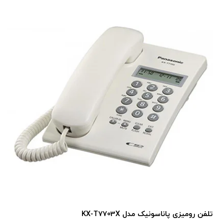
تلفن رومیزی پاناسونیک مدل KX-T7703X