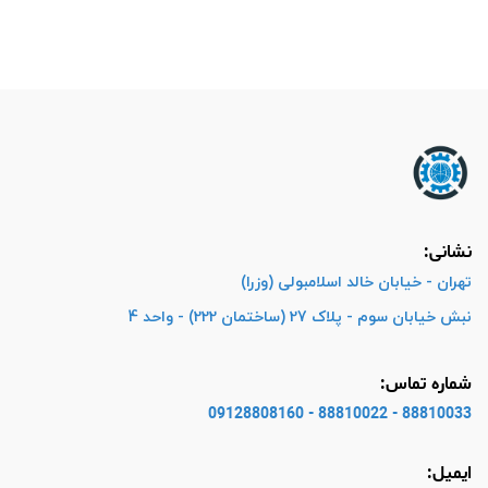
نشانی:
تهران - خیابان خالد اسلامبولی (وزرا)
نبش خیابان سوم - پلاک 27 (ساختمان 222) - واحد 4
شماره تماس:
88810033 - 88810022 - 09128808160
ایمیل: