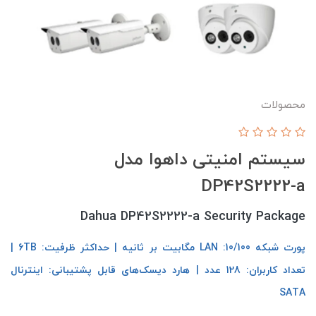
محصولات
سیستم امنیتی داهوا مدل
DP42S2222-a
Dahua DP42S2222-a Security Package
پورت شبکه LAN :10/100 مگابیت بر ثانیه | حداکثر ظرفیت: 6TB |
تعداد کاربران: 128 عدد | هارد دیسک‌های قابل پشتیبانی: اینترنال
SATA