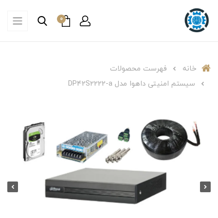
0
خانه
فهرست محصولات
سیستم امنیتی داهوا مدل DP42S2222-a