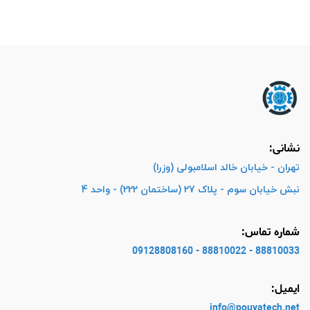
نشانی:
تهران - خیابان خالد اسلامبولی (وزرا)
نبش خیابان سوم - پلاک 27 (ساختمان 222) - واحد 4
شماره تماس:
88810033 - 88810022 - 09128808160
ایمیل:
info@pouyatech
.net