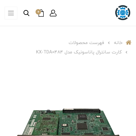
0
خانه
فهرست محصولات
کارت سانترال پاناسونیک مدل KX-TDA0484