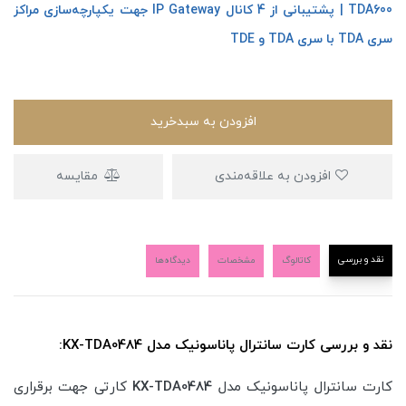
TDA600 | پشتیبانی از 4 کانال IP Gateway جهت یکپارچه‌سازی مراکز
سری TDA با سری TDA و TDE
افزودن به سبدخرید
افزودن به علاقه‌مندی
مقایسه
نقد و بررسی
کاتالوگ
مشخصات
دیدگاه‌ها
نقد و بررسی کارت سانترال پاناسونیک مدل KX-TDA0484:
کارت سانترال پاناسونیک مدل
KX-TDA0484
کارتی جهت برقراری