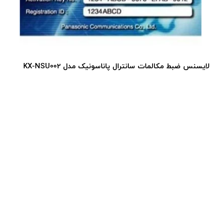
لایسنس ضبط مکالمات سانترال پاناسونیک مدل KX-NSU002