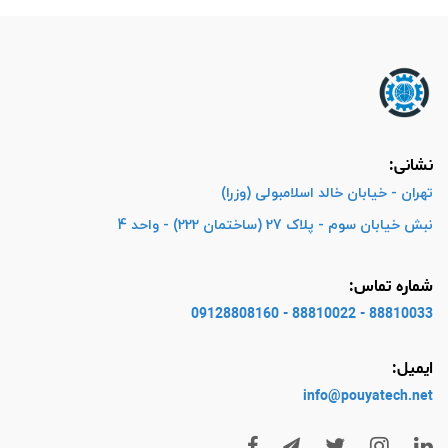
نشانی:
تهران - خیابان خالد اسلامبولی (وزرا)
نبش خیابان سوم - پلاک 27 (ساختمان 222) - واحد 4
شماره تماس:
88810033 - 88810022 - 09128808160
ایمیل:
info@pouyatech
.net