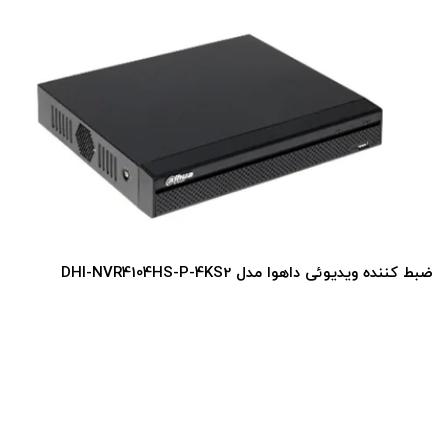
ضبط کننده ویدیوئی داهوا مدل DHI-NVR4104HS-P-4KS2