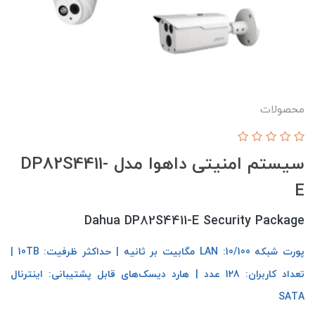
محصولات
سیستم امنیتی داهوا مدل DP82S4411-
E
Dahua DP82S4411-E Security Package
پورت شبکه LAN :10/100 مگابیت بر ثانیه | حداکثر ظرفیت: 10TB |
تعداد کاربران: 128 عدد | هارد دیسک‌های قابل پشتیبانی: اینترنال
SATA