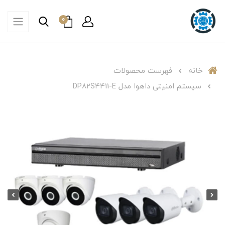
0
خانه
فهرست محصولات
سیستم امنیتی داهوا مدل DP82S4411-E