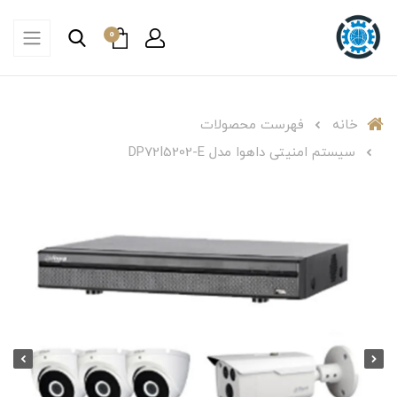
0
خانه
فهرست محصولات
سیستم امنیتی داهوا مدل DP72I5202-E