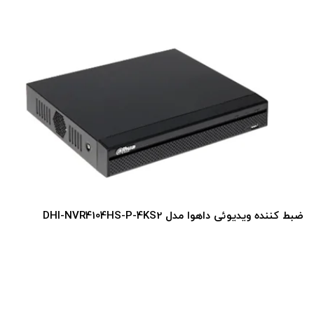
ضبط کننده ویدیوئی داهوا مدل DHI-NVR4104HS-P-4KS2