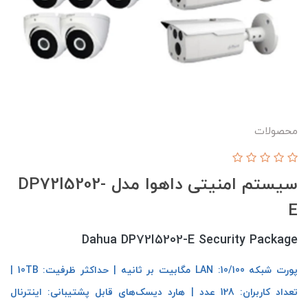
محصولات
سیستم امنیتی داهوا مدل DP72I5202-
E
Dahua DP72I5202-E Security Package
پورت شبکه LAN :10/100 مگابیت بر ثانیه | حداکثر ظرفیت: 10TB |
تعداد کاربران: 128 عدد | هارد دیسک‌های قابل پشتیبانی: اینترنال