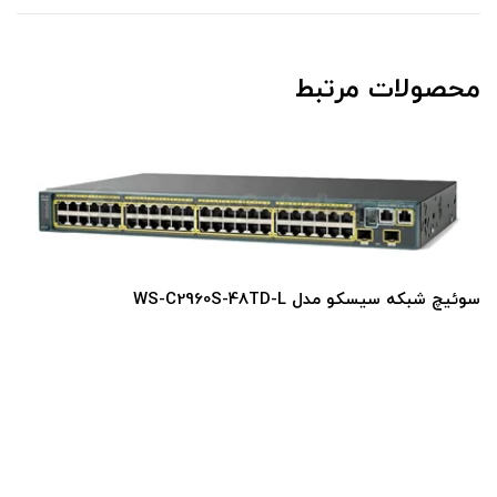
محصولات مرتبط
سوئیچ شبکه سیسکو مدل WS-C2960S-48TD-L