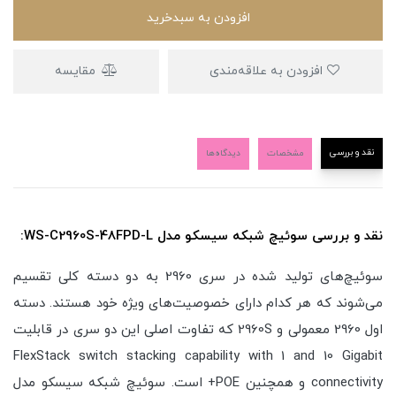
افزودن به سبدخرید
افزودن به علاقه‌مندی
مقایسه
نقد و بررسی
مشخصات
دیدگاه‌ها
نقد و بررسی سوئیچ شبکه سیسکو مدل WS-C2960S-48FPD-L:
سوئیچ‌های تولید شده در سری 2960 به دو دسته کلی تقسیم
می‌شوند که هر کدام دارای خصوصیت‌های ویژه خود هستند. دسته
اول 2960 معمولی و 2960S که تفاوت اصلی این دو سری در قابلیت
FlexStack switch stacking capability with 1 and 10 Gigabit
connectivity و همچنین POE+ است. سوئیچ شبکه سیسکو مدل