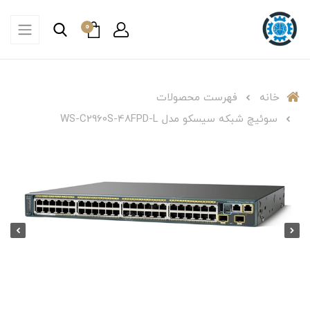
0
خانه
فهرست محصولات
سوئیچ شبکه سیسکو مدل WS-C2960S-48FPD-L