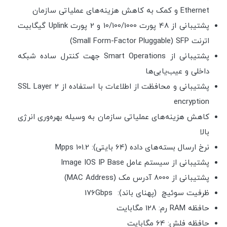
Ethernet و کمک به کاهش هزینه‌های عملیاتی سازمان
پشتیبانی از 48 پورت 10/100/1000 و 2 پورت Uplink گیگابیت
اترنت Small Form-Factor Pluggable) SFP)
پشتیبانی از Smart Operations جهت کنترل ساده شبکه
داخلی و عیب‌یابی‌ها
پشتیبانی و محافظت از اطلاعات با استفاده از SSL Layer 2
encryption
کاهش هزینه‌های عملیاتی سازمان به وسیله بهره‌وری انرژی
بالا
نرخ ارسال بسته‌های داده (64 بایتی): 101.2 Mpps
پشتیبانی از سیستم عامل Image IOS IP Base
پشتیبانی از 8000 آدرس مک (MAC Address)
ظرفیت سوئیچ (پهنای باند): 176Gbps
حافظه RAM رم: 128 مگابایت
حافظه فلش: 64 مگابایت