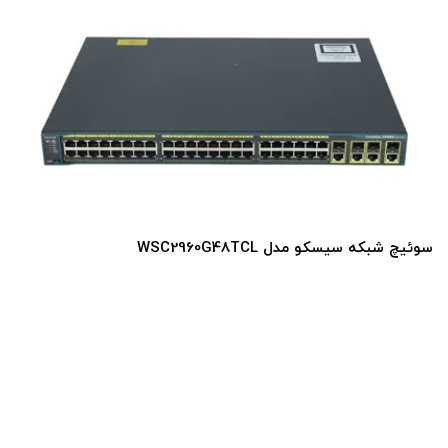
سوئیچ شبکه سیسکو مدل WSC2960G48TCL