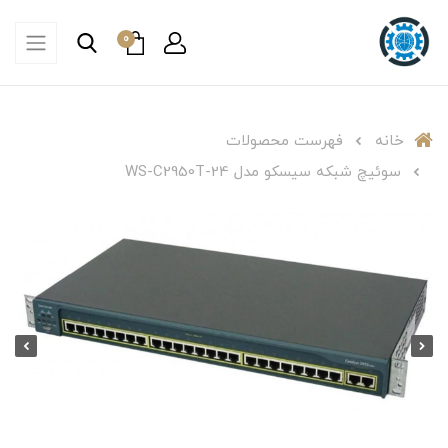
0
خانه
فهرست محصولات
سوئیچ شبکه سیسکو مدل WS-C2950T-24