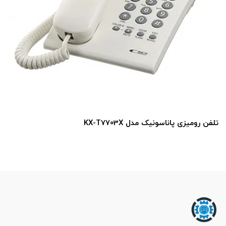
تلفن رومیزی پاناسونیک مدل KX-T7703X