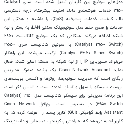
مدل‌های سوئیچ بین کاربران تبدیل شده است. سری Catalyst
2950 خدمات هوشمندی مانند امنیت پیشرفته، درجه دسترسی
بالا، کیفیت خدمات پیشرفته (QoS)، را داشته و همگی این
خدمات را ضمن حفظ مدل سوئیچینگ سنتی LAN، به بستر و لبه
شبکه اضافه می‌کند. هنگامی که یک سوئیچ کاتالیست 2950
(Catalyst 2950 Switch) با سوئیچ کاتالیست سری 3550
(Catalyst 3550 Series Switch) ترکیب می‌شود، این راهکار
می‌تواند مسیریابی IP را از لبه شبکه به هسته اصلی شبکه فعال
نماید. Cisco Network Assistant یک برنامه متمرکز مدیریتی
رایگان است که مدیریت سوئیچ‌ها، روترها و اکسس پوینت‌های
بی‌سیم سیسکو را سهل و آسان نموده است و شایان ذکر است
این برنامه مدیریتی برای سیسکو کاتالیست مدل 2950 (Catalyst
2950 Switch) در دسترس است. نرم‌افزار Cisco Network
Assistant رابط گرافیکی (GUI) کاربر پسند را عرضه کرده که به
کاربر اجازه می‌دهد که به راحتی پیکربندی، عیب‌یابی و مانیتورینگ