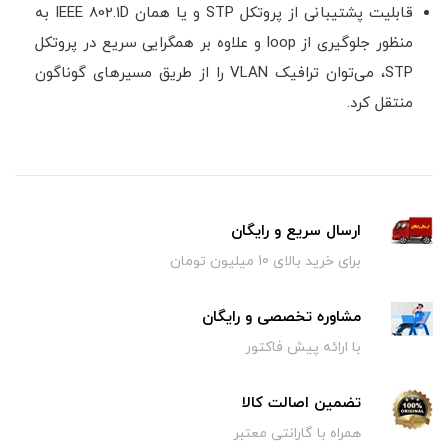
قابلیت پشتیبانی از پروتکل STP و یا همان IEEE 802.1D به
منظور جلوگیری از loop و علاوه بر همگرایی سریع در پروتکل
STP، می‌توان ترافیک VLAN را از طریق مسیرهای گوناگون
منتقل کرد.
ارسال سریع و رایگان
برای خرید بالای 10 میلیون تومان
مشاوره تخصصی و رایگان
با ارائه پیش فاکتور
تضمین اصالت کالا
همراه با گارانتی معتبر