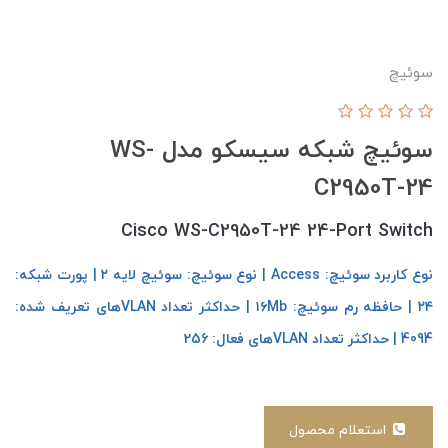
سوئیچ
سوئیچ شبکه سیسکو مدل WS-
C2950T-24
Cisco WS-C2950T-24 24-Port Switch
نوع کاربرد سوئیچ: Access | نوع سوئیچ: سوئیچ لایه ۲ | پورت شبکه:
۲۴ | حافظه رم سوئیچ: ۱۶Mb |
حداکثر تعداد VLANهای تعریف شده:
4094 | حداکثر تعداد VLANهای فعال: 256
استعلام محصول