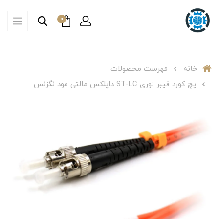
0
خانه
فهرست محصولات
پچ کورد فیبر نوری ST-LC داپلکس مالتی مود نگزنس