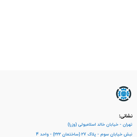
نشانی:
تهران - خیابان خالد اسلامبولی (وزرا)
نبش خیابان سوم - پلاک 27 (ساختمان 222) - واحد 4