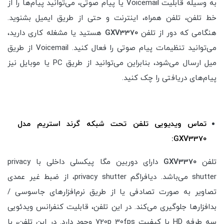
به وسیله قابلیت Voicemail یا پیام صوتی، می‌توانید پیام‌ها را از
خط تلفن، تلفن همراه، اینترنت و حتی از طریق ایمیل بشنوید.
هنگامی که دور از تلفن
GXV3370
هستید یا مشغله کاری دارید،
می‌توانید تنظیمات پیام صوتی را فعال کنید. Voicemail از طریق
میل ارسال می‌شود، بنابراین می‌توانید از طریق PC یا موبایل نیز
پیام‌های دریافتی را چک کنید.
تماس ویدیویی تلفن تحت شبکه گرند استریم مدل
GXV3370:
تلفن
GXV3370
دارای دوربین مگا پیکسلی داخلی با privacy
shutter می‌باشد. دیافراگم privacy shutter، از ضبط غیر عمدی
تصاویر به صورت تصادفی یا از طریق نرم‌افزارهای جاسوسی /
بدافزارها جلوگیری می‌کند. در این تلفن، قابلیت کنفرانس ویدئویی
سه طرفه HD با کیفیت 720p 30fps وجود دارد. در این تلفن، با