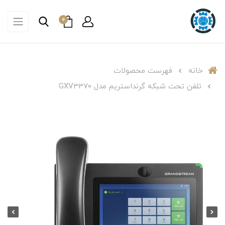
0
خانه
فهرست محصولات
تلفن تحت شبکه گرنداستریم مدل GXV3370