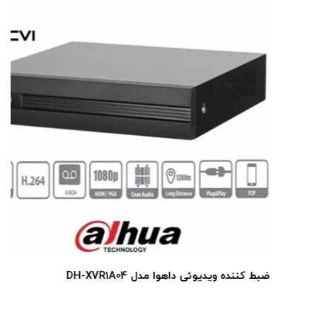
ضبط کننده ویدیوئی داهوا مدل DH-XVR1A04