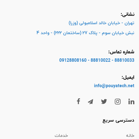
نشانی:
تهران - خیابان خالد اسلامبولی (وزرا)
نبش خیابان سوم - پلاک 27 (ساختمان 222) - واحد 4
شماره تماس:
88810033 - 88810022 - 09128808160
ایمیل:
info@pouyatech
.net
دسترسی سریع
خانه
خدمات