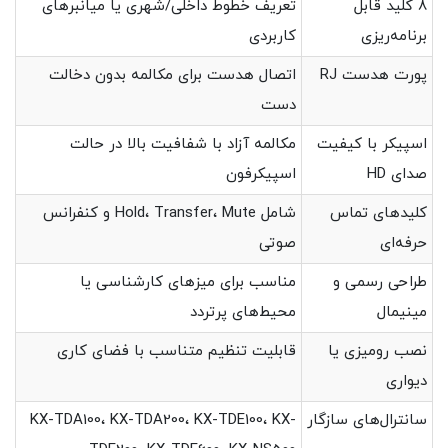
8 کلید قابل
تعریف خطوط داخلی/شهری یا میانبرهای
برنامه‌ریزی
کاربردی
پورت هدست RJ
اتصال هدست برای مکالمه بدون دخالت
دست
اسپیکر با کیفیت
مکالمه آزاد با شفافیت بالا در حالت
صدای HD
اسپیکرفون
کلیدهای تماس
شامل Hold، Transfer، Mute و کنفرانس
حرفه‌ای
صوتی
طراحی رسمی و
مناسب برای میزهای کارشناسی یا
مینیمال
محیط‌های پرتردد
نصب رومیزی یا
قابلیت تنظیم متناسب با فضای کاری
دیواری
سانترال‌های سازگار
KX-TDA100، KX-TDA200، KX-TDE100، KX-