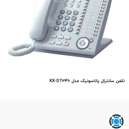
تلفن سانترال پاناسونیک مدل KX-DT343