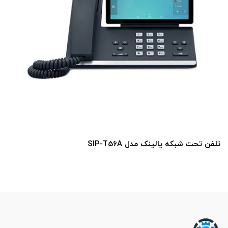
تلفن تحت شبکه یالینک مدل SIP-T56A