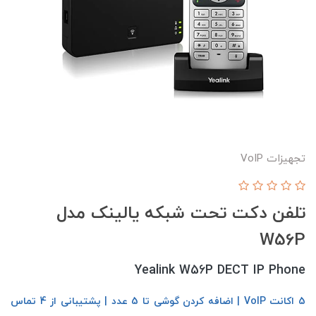
تجهیزات VoIP
تلفن دکت تحت شبکه یالینک مدل
W56P
Yealink W56P DECT IP Phone
5 اکانت VoIP | اضافه کردن گوشی تا 5 عدد | پشتیبانی از 4 تماس