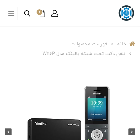
0
خانه
فهرست محصولات
تلفن دکت تحت شبکه یالینک مدل W56P