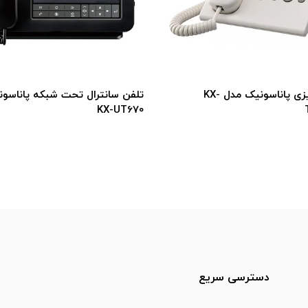
تلفن رومیزی پاناسونیک مدل KX-
تلفن سانترال تحت شبکه پاناسو
KX-UT670
دسترسی سریع