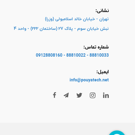
نشانی:
تهران - خیابان خالد اسلامبولی (وزرا)
نبش خیابان سوم - پلاک 27 (ساختمان 222) - واحد 4
شماره تماس:
88810033 - 88810022 - 09128808160
ایمیل:
info@pouyatech
.net