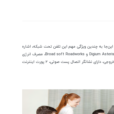
ر این‌جا به چندین ویژگی مهم این تلفن تحت شبکه، اشاره
می‌کنیم: دارای صفحه نمایش ۳ سطری با نور پشت زمینه، صدای تمام HD و پشتیبانی از PoE، دارای تأییدیه برای استفاده در Digium Asterisk و Broad soft Roadworks، مصرف انرژی
بسیار پایین ۱W در حالت ECO، پشتیبانی از دو خط SIP، قابلیت اتصال هدست، امکان ثبت کردن ۳۰ تماس ورودی و ۳۰ تماس خروجی، دارای نشانگر اتصال پست صوتی، 2 پورت اینترنت