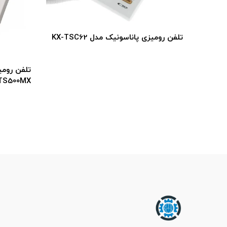
تلفن رومیزی پاناسونیک مدل KX-TSC62
TS500MX