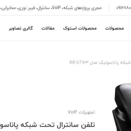
مجری پروژه‌های شبکه، VoIP، سانترال، فیبر نوری، مخابراتی، سیستم امنیتی، CRM
محصولات
محصولات استوک
مقالات
گالری تصاویر
 پاناسونیک مدل KX-UT123
تجهیزات VoIP
تلفن سانترال تحت شبکه پاناسونیک مد