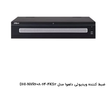
ضبط کننده ویدیوئی داهوا مدل DHI-NVR608-64-4KS2