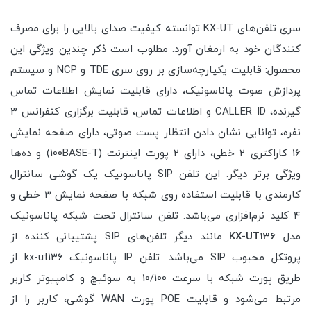
سری تلفن‌های KX-UT توانسته کیفیت صدای بالایی را برای مصرف
کنندگان خود به ارمغان آورد. مطلوب است ذکر چندین ویژگی این
محصول: قابلیت یکپارچه‌سازی بر روی سری TDE و NCP و سیستم
پردازش صوت پاناسونیک، دارای قابلیت نمایش اطلاعات تماس
گیرنده، CALLER ID و اطلاعات تماس، قابلیت برگزاری کنفرانس 3
نفره، توانایی نشان دادن انتظار پست صوتی، دارای صفحه نمایش
16 کاراکتری 2 خطی، دارای 2 پورت اینترنت (100BASE-T) و ده‌ها
ویژگی برتر دیگر. این تلفن SIP پاناسونیک یک گوشی سانترال
کارمندی با قابلیت استفاده روی شبکه با صفحه نمایش ۳ خطی و
۴ کلید نرم‌افزاری می‌باشد. تلفن سانترال تحت شبکه پاناسونیک
مدل
KX-UT136
مانند دیگر تلفن‌های SIP پشتیبانی کننده از
پروتکل محبوب SIP می‌باشد. تلفن IP پاناسونیک kx-ut136 از
طریق پورت شبکه با سرعت 10/100 به سوئیچ و کامپیوتر کاربر
مرتبط می‌شود و قابلیت POE پورت WAN گوشی، کاربر را از