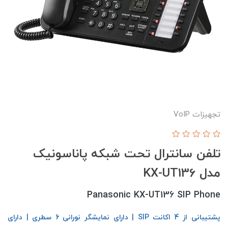
تجهیزات VoIP
تلفن سانترال تحت شبکه پاناسونیک
مدل KX-UT136
Panasonic KX-UT136 SIP Phone
پشتیبانی از 4 اکانت SIP | دارای نمایشگر نورانی 6 سطری | دارای