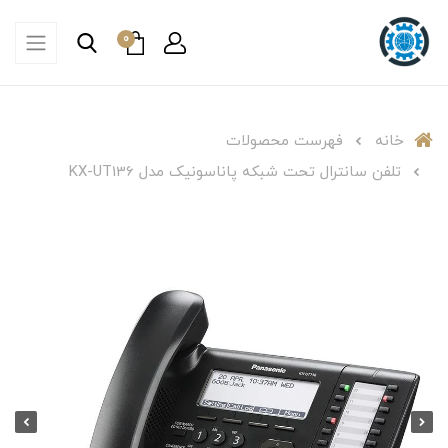
0
خانه
فهرست محصولات
تلفن سانترال تحت شبکه پاناسونیک مدل KX-UT136