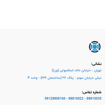
نشانی:
تهران - خیابان خالد اسلامبولی (وزرا)
نبش خیابان سوم - پلاک 27 (ساختمان 222) - واحد 4
شماره تماس:
88810033 - 88810022 - 09128808160