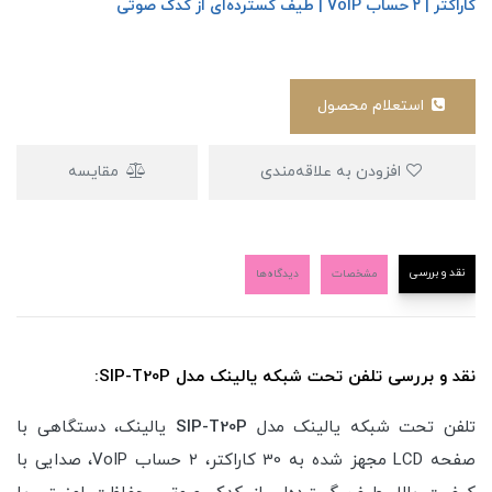
کاراکتر | ۲ حساب VoIP | طیف گسترده‌ای از کدک صوتی
استعلام محصول
افزودن به علاقه‌مندی
مقایسه
نقد و بررسی
مشخصات
دیدگاه‌ها
نقد و بررسی تلفن تحت شبکه یالینک مدل SIP-T20P:
تلفن تحت شبکه یالینک مدل
SIP-T20P
یالینک، دستگاهی با
صفحه LCD مجهز شده به 30 کاراکتر، ۲ حساب VoIP، صدایی با