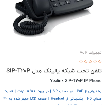
تجهیزات VoIP
تلفن تحت شبکه یالینک مدل SIP-T20P
Yealink SIP-T20P IP Phone
پشتیبانی از PoE | دو حساب SIP | دو پورت 10/100 اترنت | قابلیت
صدای HD | پشتیبانی از Headset | صفحه LCD مجهز شده به 30