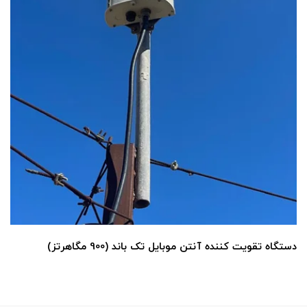
دستگاه تقویت کننده آنتن موبایل تک باند (900 مگاهرتز)