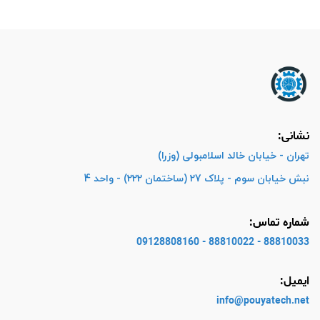
نشانی:
تهران - خیابان خالد اسلامبولی (وزرا)
نبش خیابان سوم - پلاک 27 (ساختمان 222) - واحد 4
شماره تماس:
88810033 - 88810022 - 09128808160
ایمیل:
info@pouyatech
.net