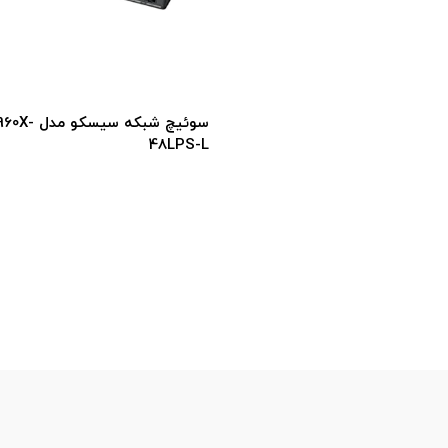
سوئیچ شبک
48FPS-L
سوئیچ شبکه سیسکو مدل WS-C2960X-
4