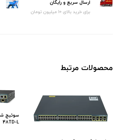
ارسال سریع و رایگان
برای خرید بالای 10 میلیون تومان
محصولات مرتبط
سوئیچ شبکه سیسکو مدل WS-C2960S-
48TD-L