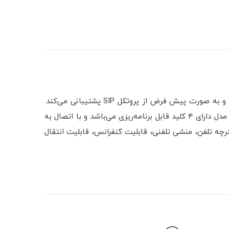
یکی از تلفن‌های تحت شبکه VoIP شرکت سیسکو است. این مدل PoE بوده و به صورت پیش فرض از پروتکل SIP پشتیبانی می‌کند.
این مدل با پشتیبانی از کدک صوتی G.711a ,G.711u ,G.722 ,G.729a ,iLBC می‌تواند صدایی شفاف و با کیفیت HD را ارائه دهد. این مدل دارای ۴ کلید قابل برنامه‌ریزی می‌باشد و با اتصال به
 و پورت شبکه بوده و از ویژگی‌هایی مانند دفترچه تلفن، منشی تلفنی، قابلیت کنفرانس، قابلیت انتقال