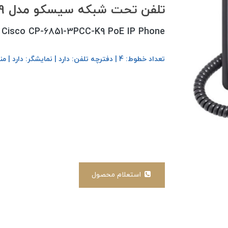
تلفن تحت شبکه سیسکو مدل CP-6851-3PCC-K9
Cisco CP-6851-3PCC-K9 PoE IP Phone
تعداد خطوط: 4 | دفترچه تلفن: دارد | نمایشگر: دارد | منشی تلفنی: دارد | قابلیت کنفرانس: دارد | اسپیکر: دارد
استعلام محصول