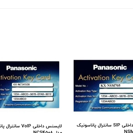
لایسنس داخلی SIP س
لایسنس داخلی VoIP سانترال پاناسونیک
مدل NSM701