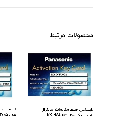
محصولات مرتبط
لایسنس داخلی SIP سانترال پاناسونیک
مدل NSM705
مدل NCS4508