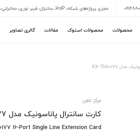
مجری پروژه‌های شبکه، VoIP، سانترال، فیبر نوری، مخابراتی، سیستم امنیتی، CRM
محصولات
محصولات استوک
مقالات
گالری تصاویر
دل KX-TDA0177
مرکز تلفن
کارت سانترال پاناسونیک مدل KX-TDA0177
77 16-Port Single Line Extension Card