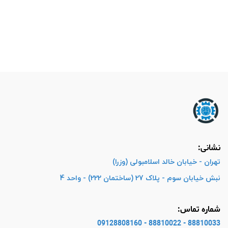
نشانی:
تهران - خیابان خالد اسلامبولی (وزرا)
نبش خیابان سوم - پلاک 27 (ساختمان 222) - واحد 4
شماره تماس:
88810033 - 88810022 - 09128808160