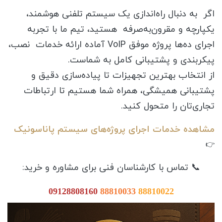
اگر به دنبال راه‌اندازی یک سیستم تلفنی هوشمند،
یکپارچه و مقرون‌به‌صرفه هستید، تیم ما با تجربه
اجرای ده‌ها پروژه موفق VoIP آماده ارائه خدمات نصب،
پیکربندی و پشتیبانی کامل به شماست.
از انتخاب بهترین تجهیزات تا پیاده‌سازی دقیق و
پشتیبانی همیشگی، همراه شما هستیم تا ارتباطات
تجاری‌تان را متحول کنید.
مشاهده خدمات اجرای پروژه‌های سیستم پاناسونیک
👉
📞 تماس با کارشناسان فنی برای مشاوره و خرید:
09128808160
88810033
88810022