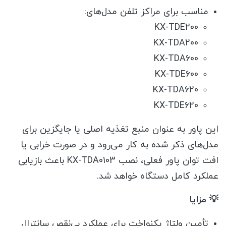
مناسب برای مراکز تلفن مدل‌های:
KX-TDE200
KX-TDA200
KX-TDA600
KX-TDE600
KX-TDA620
KX-TDE620
این پاور به عنوان منبع تغذیه اصلی یا جایگزین برای
مدل‌های ذکر شده به کار می‌رود و در صورت خرابی یا
افت توان پاور فعلی، نصب KX-TDA0103 باعث بازیابی
عملکرد کامل دستگاه خواهد شد.
💡 مزایا
تأمین ولتاژ یکنواخت برای عملکرد بی‌نقص سانترال