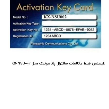
لایسنس ضبط مکالمات سانترال پاناسونیک مدل KX-NSU002