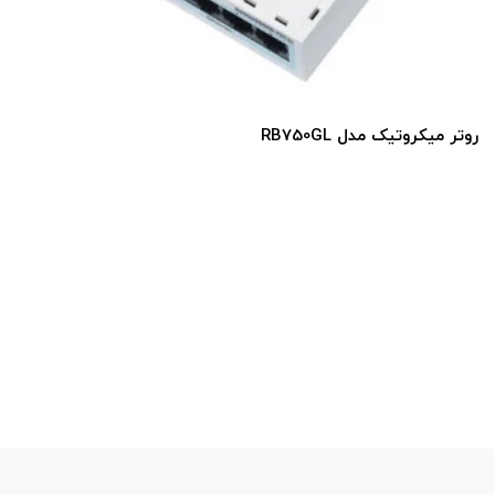
روتر میکروتیک مدل RB750GL