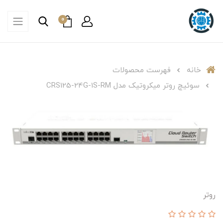
0
خانه
فهرست محصولات
سوئیچ روتر میکروتیک مدل CRS125-24G-1S-RM
روتر