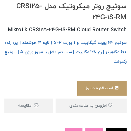
سوئیچ روتر میکروتیک مدل CRS125-
24G-1S-RM
Mikrotik CRS125-24G-1S-RM Cloud Router Switch
سوئیچ
24 پورت گیگابیت و 1 پورت SFP | لایه 3 هوشمند | پردازنده
600 مگاهرتز | رم 128 مگابیت | سیستم عامل با مجوز ورژن 5 | سوئیچ
رکمونت
استعلام محصول
افزودن به علاقه‌مندی
مقایسه