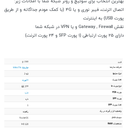
بهترین انتخاب برای سوئیچ و روتر شبکه شما با امکانات زیر:
اتصال اترنت، فیبر نوری و یا 4G (با کمک مودم جداگانه و از طریق
پورت USB) به اینترنت
نقش Gateway , Firewall و یا VPN در شبکه شما
دارای 25 پورت ارتباطی (1 پورت SFP و 24 پورت اترنت)