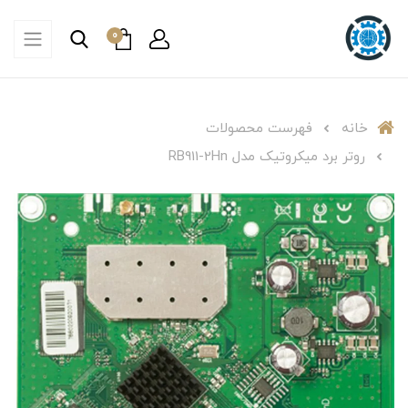
0
خانه
فهرست محصولات
روتر برد میکروتیک مدل RB911-2Hn