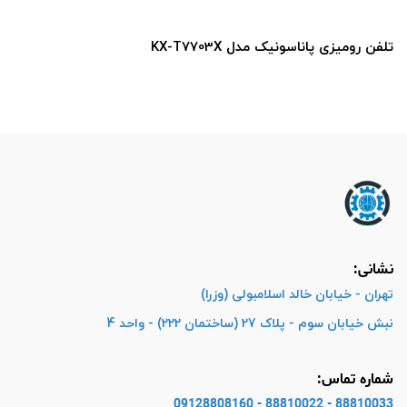
فن رومیزی پاناسونیک مدل KX-T7703X
نشانی:
تهران - خیابان خالد اسلامبولی (وزرا)
نبش خیابان سوم - پلاک 27 (ساختمان 222) - واحد 4
شماره تماس:
88810033 - 88810022 - 09128808160