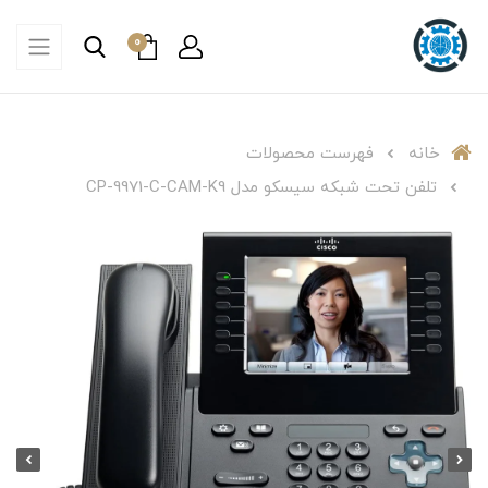
0
خانه
فهرست محصولات
تلفن تحت شبکه سیسکو مدل CP-9971-C-CAM-K9