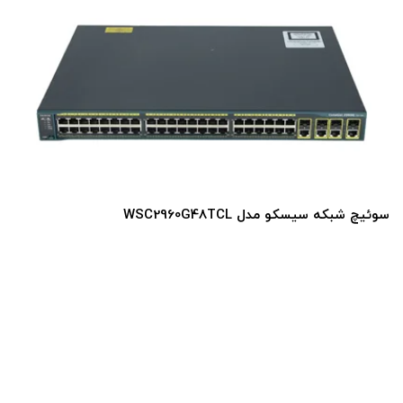
سوئیچ شبکه سیسکو مدل WS-C2960S-48TD-L