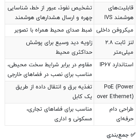
قابلیت‌های
تشخیص نفوذ، عبور از خط، شناسایی
هوشمند IVS
چهره و ارسال هشدارهای هوشمند
میکروفن داخلی
ضبط صدای محیط همراه با تصویر
لنز ثابت ۲.۸
زاویه دید وسیع برای پوشش
میلی‌متر
حداکثری محیط
استاندارد IP67
مقاوم در برابر شرایط سخت محیطی،
مناسب برای نصب در فضاهای خارجی
PoE (Power
تغذیه برق و انتقال داده از طریق
over Ethernet)
یک کابل
طراحی دام
مناسب برای فضاهای تجاری،
حرفه‌ای
مسکونی و اداری
✅ جمع‌بندی