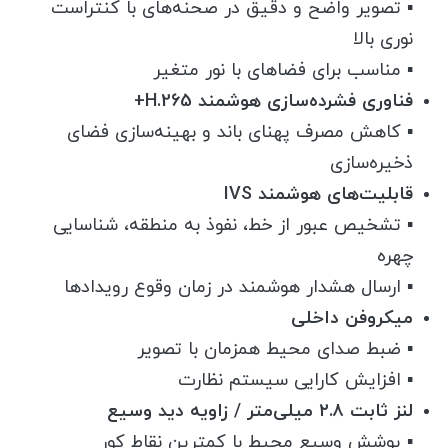
▪️ تصویر واضح و دقیق در صحنه‌های با کنتراست
نوری بالا
▪️ مناسب برای فضاهای با نور متغیر
فناوری فشرده‌سازی هوشمند H.265+
▪️ کاهش مصرف پهنای باند و بهینه‌سازی فضای
ذخیره‌سازی
قابلیت‌های هوشمند IVS
▪️ تشخیص عبور از خط، نفوذ به منطقه، شناسایی
چهره
▪️ ارسال هشدار هوشمند در زمان وقوع رویدادها
میکروفن داخلی
▪️ ضبط صدای محیط همزمان با تصویر
▪️ افزایش کارایی سیستم نظارت
لنز ثابت ۲.۸ میلی‌متر / زاویه دید وسیع
▪️ پوشش وسیع محیط با کمترین نقاط کور