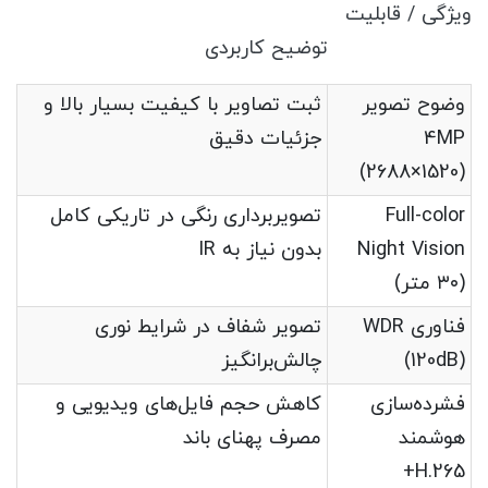
ویژگی / قابلیت
توضیح کاربردی
وضوح تصویر
ثبت تصاویر با کیفیت بسیار بالا و
4MP
جزئیات دقیق
(2688×1520)
Full-color
تصویربرداری رنگی در تاریکی کامل
Night Vision
بدون نیاز به IR
(۳۰ متر)
فناوری WDR
تصویر شفاف در شرایط نوری
(120dB)
چالش‌برانگیز
فشرده‌سازی
کاهش حجم فایل‌های ویدیویی و
هوشمند
مصرف پهنای باند
H.265+