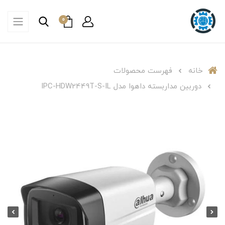
0
خانه
فهرست محصولات
دوربین مداربسته داهوا مدل IPC-HDW2449T-S-IL