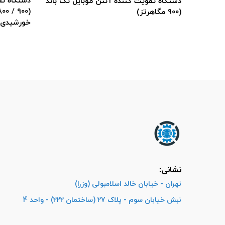
دستگاه تقویت کننده آنتن موبایل 2 باند
ل تک باند
(900 / 1800 مگاهرتز) به همراه پکیج
(900 / 1800 مگاهرتز)
خورشیدی
نشانی:
تهران - خیابان خالد اسلامبولی (وزرا)
نبش خیابان سوم - پلاک 27 (ساختمان 222) - واحد 4