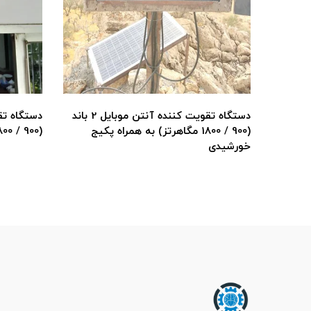
دستگاه تقویت کننده آنتن موبایل 2 باند
 تک باند
(900 / 1800 مگاهرتز) به همراه پکیج
(900 / 1800 مگاهرتز)
خورشیدی